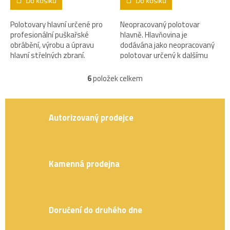
Do košíku
Do košíku
Polotovary hlavní určené pro
Neopracovaný polotovar
profesionální puškařské
hlavně. Hlavňovina je
obrábění, výrobu a úpravu
dodávána jako neopracovaný
hlavní střelných zbraní.
polotovar určený k dalšímu
profesionálnímu
puškařskému opracování.
6
položek celkem
O
v
l
á
Autorizovaný prodejce
d
a
c
í
p
Kamenná prodejna
r
v
k
y
Doručení do druhého dne
v
ý
p