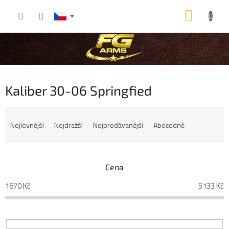
Přejít
NÁKU
na
obsah
KOŠÍK
Kaliber 30-06 Springfied
Ř
a
Nejlevnější
Nejdražší
Nejprodávanější
Abecedně
z
e
n
í
Cena
p
1670
Kč
5133
Kč
r
o
d
u