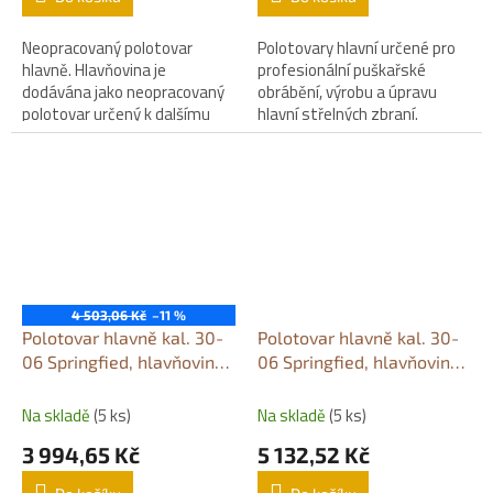
Neopracovaný polotovar
Polotovary hlavní určené pro
hlavně. Hlavňovina je
profesionální puškařské
dodávána jako neopracovaný
obrábění, výrobu a úpravu
polotovar určený k dalšímu
hlavní střelných zbraní.
profesionálnímu
puškařskému opracování.
4 503,06 Kč
–11 %
Polotovar hlavně kal. 30-
Polotovar hlavně kal. 30-
06 Springfied, hlavňovina
06 Springfied, hlavňovina
600 mm / Ø 35 mm
600 mm / Ø 40 mm
Na skladě
(5 ks)
Na skladě
(5 ks)
3 994,65 Kč
5 132,52 Kč