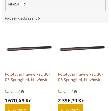
RifleSK
6
Položek k zobrazení:
6
V
ý
p
i
s
p
r
o
d
Polotovar hlavně kal. 30-
Polotovar hlavně kal. 30-
u
06 Springfied, hlavňovina
06 Springfied, hlavňovina
k
300 mm / Ø 30 mm
300 mm / Ø 35 mm
t
Na skladě
(5 ks)
Na skladě
(5 ks)
ů
1 670,49 Kč
2 396,79 Kč
Do košíku
Do košíku