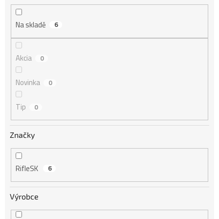
k
t
Na skladě
6
ů
Akcia
0
Novinka
0
Tip
0
Značky
RifleSK
6
Výrobce