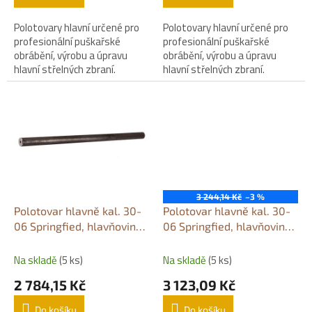
Polotovary hlavní určené pro
Polotovary hlavní určené pro
profesionální puškařské
profesionální puškařské
obrábění, výrobu a úpravu
obrábění, výrobu a úpravu
hlavní střelných zbraní.
hlavní střelných zbraní.
3 244,14 Kč
–3 %
Polotovar hlavně kal. 30-
Polotovar hlavně kal. 30-
06 Springfied, hlavňovina
06 Springfied, hlavňovina
300 mm / Ø 40 mm
600 mm / Ø 30 mm
Na skladě
(5 ks)
Na skladě
(5 ks)
2 784,15 Kč
3 123,09 Kč
Do košíku
Do košíku