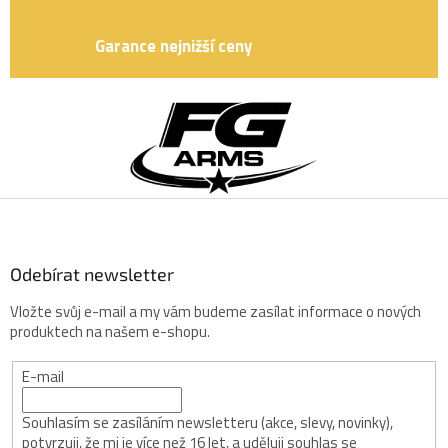
i
s
Garance nejnižší ceny
u
Z
á
p
a
t
í
Odebírat newsletter
Vložte svůj e-mail a my vám budeme zasílat informace o nových
produktech na našem e-shopu.
E-mail
Souhlasím se zasíláním newsletteru (akce, slevy, novinky),
potvrzuji, že mi je více než 16 let, a uděluji souhlas se