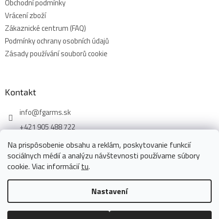
Obchodní podmínky
Vrácení zboží
Zákaznické centrum (FAQ)
Podmínky ochrany osobních údajů
Zásady používání souborů cookie
Kontakt
info
@
fgarms.sk
+421 905 488 722
Na prispôsobenie obsahu a reklám, poskytovanie funkcií
sociálnych médií a analýzu návštevnosti používame súbory
cookie. Viac informácií
tu
.
Vytvořil Shoptet
Nastavení
Copyright 2026
www.fgarms.eu
. Všechna práva vyhrazena.