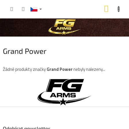
Přejít
NÁKU
na
obsah
KOŠÍK
Grand Power
Žádné produkty značky
Grand Power
nebyly nalezeny...
Z
á
p
a
t
í
Odebírat newsletter