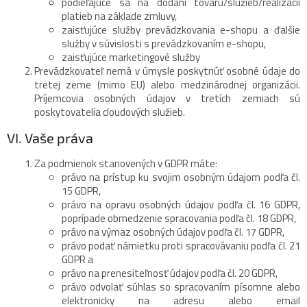
podieľajúce sa na dodaní tovaru/služieb/realizácii
platieb na základe zmluvy,
zaisťujúce služby prevádzkovania e-shopu a ďalšie
služby v súvislosti s prevádzkovaním e-shopu,
zaisťujúce marketingové služby
Prevádzkovateľ nemá v úmysle poskytnúť osobné údaje do
tretej zeme (mimo EU) alebo medzinárodnej organizácii.
Príjemcovia osobných údajov v tretích zemiach sú
poskytovatelia cloudových služieb.
VI. Vaše práva
Za podmienok stanovených v GDPR máte:
právo na prístup ku svojim osobným údajom podľa čl.
15 GDPR,
právo na opravu osobných údajov podľa čl. 16 GDPR,
poprípade obmedzenie spracovania podľa čl. 18 GDPR,
právo na výmaz osobných údajov podľa čl. 17 GDPR,
právo podať námietku proti spracovávaniu podľa čl. 21
GDPR a
právo na prenesiteľnosť údajov podľa čl. 20 GDPR,
právo odvolať súhlas so spracovaním písomne alebo
elektronicky na adresu alebo email