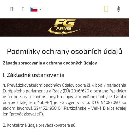
Přejít
NÁKU
na
obsah
KOŠÍK
Podmínky ochrany osobních údajů
Zásady spracovania a ochrany osobných údajov
I. Základné ustanovenia
1. Prevádzkovateľom osobných údajov podľa čl. 4 bod 7 nariadenia
Európskeho parlamentu a Rady (EÚ) 2016/679 o ochrane fyzických
osôb pri spracovaní osobných údajov a o voľnom pohybe týchto
údajov (ďalej len: "GDPR") je
FG Agency s.r.o.
IČO:
51087090
so
sídlom Javorová 32/452, 958 04 Partizánske - Veľké Bielice (ďalej
len “prevádzkovateľ”).
2.
Kontaktné údaje prevádzkovateľa sú: