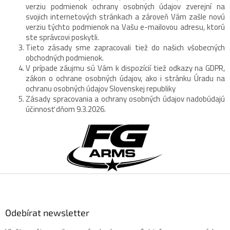
verziu podmienok ochrany osobných údajov zverejní na
svojich internetových stránkach a zároveň Vám zašle novú
verziu týchto podmienok na Vašu e-mailovou adresu, ktorú
ste správcovi poskytli.
Tieto zásady sme zapracovali tiež do našich všobecných
obchodných podmienok.
V prípade záujmu sú Vám k dispozícií tiež odkazy na GDPR,
zákon o ochrane osobných údajov, ako i stránku Úradu na
ochranu osobných údajov Slovenskej republiky
Zásady spracovania a ochrany osobných údajov nadobúdajú
účinnosť dňom 9.3.2026.
Z
á
p
a
t
í
Odebírat newsletter