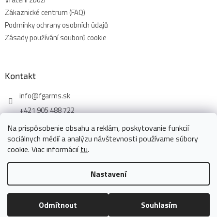
Zákaznické centrum (FAQ)
Podmínky ochrany osobních údajů
Zásady používání souborů cookie
Kontakt
info
@
fgarms.sk
+421 905 488 722
Na prispôsobenie obsahu a reklám, poskytovanie funkcií
sociálnych médií a analýzu návštevnosti používame súbory
cookie. Viac informácií
tu
.
Vytvořil Shoptet
Nastavení
Copyright 2026
www.fgarms.eu
. Všechna práva vyhrazena.
Odmítnout
Souhlasím
Upravit nastavení cookies