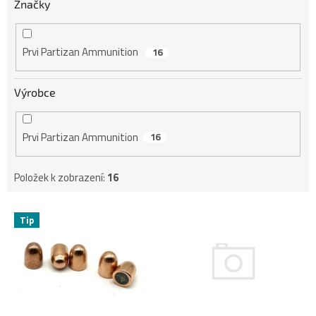
Značky
Prvi Partizan Ammunition
16
Výrobce
Prvi Partizan Ammunition
16
Položek k zobrazení:
16
V
Tip
ý
p
i
s
p
r