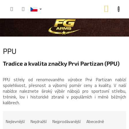
Přejít
NÁKU
na
obsah
KOŠÍK
PPU
Tradice a kvalita značky Prvi Partizan (PPU)
PPU
střely
od renomovaného výrobce Prvi Partizan nabízí
spolehlivost, přesnost a výborný poměr ceny a kvality. V naší
nabídce naleznete široký výběr nábojů pro sportovní střelbu,
trénink, lov i historické zbraně v populárních i méně běžných
kalibrech.
Ř
a
Nejlevnější
Nejdražší
Nejprodávanější
Abecedně
z