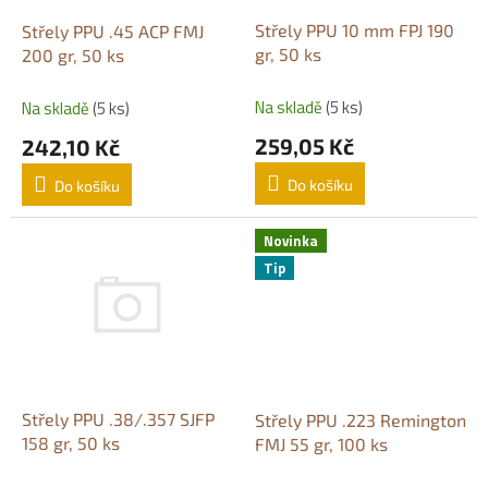
o
d
Střely PPU 10 mm FPJ 190
Střely PPU .45 ACP FMJ
u
gr, 50 ks
200 gr, 50 ks
k
t
Na skladě
(5 ks)
Na skladě
(5 ks)
ů
259,05 Kč
242,10 Kč
Do košíku
Do košíku
Novinka
Tip
Střely PPU .38/.357 SJFP
Střely PPU .223 Remington
158 gr, 50 ks
FMJ 55 gr, 100 ks