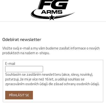
á
p
a
t
í
Odebírat newsletter
Vložte svůj e-mail a my vám budeme zasílat informace o nových
produktech na našem e-shopu.
E-mail
Souhlasím se zasíláním newsletteru (akce, slevy, novinky),
potvrzuji, že mi je více než 16 let, a uděluji souhlas se
zpracováním osobních údajů dle zásad ochrany osobních údajů.
PŘIHLÁSIT SE