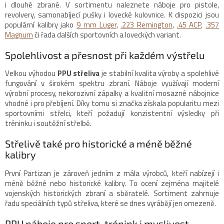
r
i dlouhé zbraně. V sortimentu naleznete náboje pro pistole,
v
revolvery, samonabíjecí pušky i lovecké kulovnice. K dispozici jsou
k
populární kalibry jako
9 mm Luger
,
.223 Remington
,
.45 ACP
,
.357
y
Magnum
či řada dalších sportovních a loveckých variant.
v
ý
Spolehlivost a přesnost při každém výstřelu
p
i
Velkou výhodou
PPU střeliva
je stabilní kvalita výroby a spolehlivé
s
fungování v širokém spektru zbraní. Náboje využívají moderní
u
výrobní procesy, nekorozivní zápalky a kvalitní mosazné nábojnice
vhodné i pro přebíjení. Díky tomu si značka získala popularitu mezi
sportovními střelci, kteří požadují konzistentní výsledky při
tréninku i soutěžní střelbě.
Střelivě také pro historické a méně běžné
kalibry
První Partizan je zároveň jedním z mála výrobců, kteří nabízejí i
méně běžné nebo historické kalibry. To ocení zejména majitelé
vojenských historických zbraní a sběratelé. Sortiment zahrnuje
řadu speciálních typů střeliva, které se dnes vyrábějí jen omezeně.
PPU náboje pro sport, trénink i myslivost