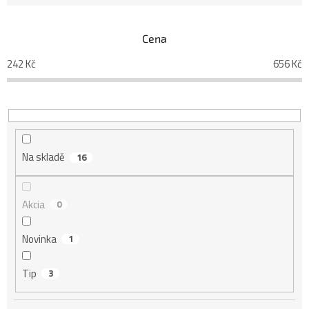
e
n
í
Cena
p
242
Kč
656
Kč
r
o
d
u
k
t
Na skladě
16
ů
Akcia
0
Novinka
1
Tip
3