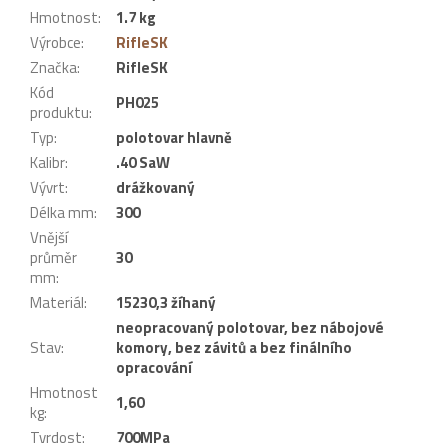
Hmotnost
:
1.7 kg
Výrobce
:
RifleSK
Značka
:
RifleSK
Kód
PH025
produktu
:
Typ
:
polotovar hlavně
Kalibr
:
.40 SaW
Vývrt
:
drážkovaný
Délka mm
:
300
Vnější
průměr
30
mm
:
Materiál
:
15230,3 žíhaný
neopracovaný polotovar, bez nábojové
Stav
:
komory, bez závitů a bez finálního
opracování
Hmotnost
1,60
kg
:
Tvrdost
:
700MPa