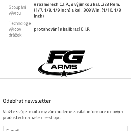
v rozměrech C.I.P., s výjimkou kal. .223 Rem.
Stoupání
(1/7, 1/8, 1/9 inch) a kal. .308 Win. (1/10, 1/8
vývrtu
:
inch)
Technologie
výroby
protahování s kalibrací C.I.P.
drážek
:
Z
á
p
a
t
í
Odebírat newsletter
Vložte svůj e-mail a my vám budeme zasílat informace o nových
produktech na našem e-shopu.
E-mail