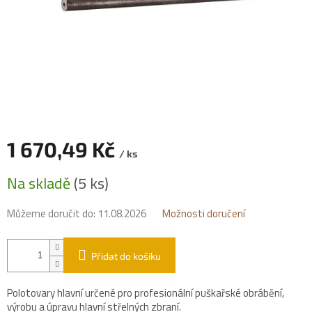
1 670,49 Kč
/ ks
Měrná
Na skladě
(5 ks)
cena:
Můžeme doručit do:
11.08.2026
Možnosti doručení
Přidat do košíku
Polotovary hlavní určené pro profesionální puškařské obrábění,
výrobu a úpravu hlavní střelných zbraní.