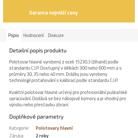
Garance nejnižší ceny
Popis
Hodnocení
Diskuze
Detailní popis produktu
Polotovar hlavně vyrobený z oceli 15230.3 (žíhané) podle
standardu C.I.P. Dostupný v délkách 300 nebo 600 mm a s
průměry 30, 35 nebo 40 mm. Drážky jsou vyrobeny
technologií protahování s kalibrací podle standardu C.I.P.
Kvalitní polotovar hlavně určený pro profesionální puškařské
opracování. Dodává se bez nábojové komory a je vhodný pro
výrobu nebo přestavbu zbraní.
Doplňkové parametry
Kategorie
:
Polotovary hlavní
Záruka
:
2 roky