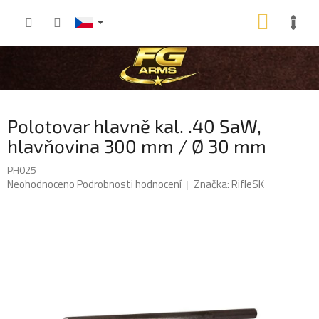
Přejít
NÁKU
na
obsah
KOŠÍK
Polotovar hlavně kal. .40 SaW,
hlavňovina 300 mm / Ø 30 mm
PH025
Průměrné
Neohodnoceno
Podrobnosti hodnocení
Značka:
RifleSK
hodnocení
produktu
je
0,0
z
5
hvězdiček.