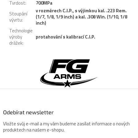
Tvrdost
:
700MPa
v rozměrech C.I.P., s výjimkou kal. .223 Rem.
Stoupání
(1/7, 1/8, 1/9 inch) a kal. .308 Win. (1/10, 1/8
vývrtu
:
inch)
Technologie
výroby
protahování s kalibrací C.I.P.
drážek
:
Z
á
p
a
t
í
Odebírat newsletter
Vložte svůj e-mail a my vám budeme zasílat informace o nových
produktech na našem e-shopu.