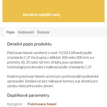
Garance nejnižší ceny
Popis
Hodnocení
Diskuze
Detailní popis produktu
Polotovar hlavně vyrobený z oceli 15230.3 (žíhané) podle
standardu C.I.P. Dostupný v délkách 300 nebo 600 mm a s
průměry 30, 35 nebo 40 mm. Drážky jsou vyrobeny
technologií protahování s kalibrací podle standardu C.I.P.
Kvalitní polotovar hlavně určený pro profesionální puškařské
opracování. Dodává se bez nábojové komory a je vhodný pro
výrobu nebo přestavbu zbraní.
Doplňkové parametry
Kategorie
:
Polotovary hlavní