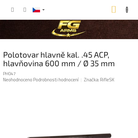
Přejít
NÁKU
na
obsah
KOŠÍK
Polotovar hlavně kal. .45 ACP,
hlavňovina 600 mm / Ø 35 mm
PH047
Průměrné
Neohodnoceno
Podrobnosti hodnocení
Značka:
RifleSK
hodnocení
produktu
je
0,0
z
5
hvězdiček.