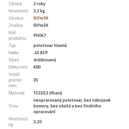
Záruka
:
2 roky
Hmotnost
:
3.2 kg
Výrobce
:
RifleSK
Značka
:
RifleSK
Kód
PH047
produktu
:
Typ
:
polotovar hlavně
Kalibr
:
.45 ACP
Vývrt
:
drážkovaný
Délka mm
:
600
Vnější
průměr
35
mm
:
Materiál
:
15230,3 žíhaný
neopracovaný polotovar, bez nábojové
Stav
:
komory, bez závitů a bez finálního
opracování
Hmotnost
3,20
kg
: