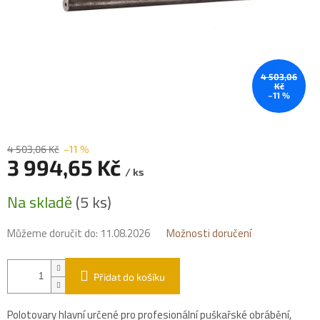
4 503,06
Kč
–11 %
4 503,06 Kč
–11 %
3 994,65 Kč
/ ks
Měrná
Na skladě
(5 ks)
cena:
Můžeme doručit do:
11.08.2026
Možnosti doručení
Přidat do košíku
Polotovary hlavní určené pro profesionální puškařské obrábění,