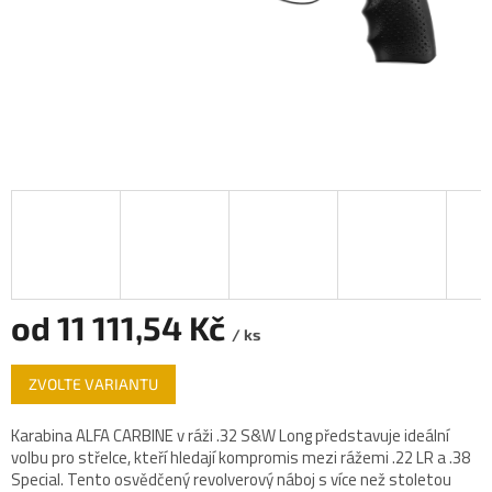
od
11 111,54 Kč
/ ks
Měrná
ZVOLTE VARIANTU
cena:
Karabina ALFA CARBINE v ráži .32 S&W Long představuje ideální
volbu pro střelce, kteří hledají kompromis mezi rážemi .22 LR a .38
Special. Tento osvědčený revolverový náboj s více než stoletou