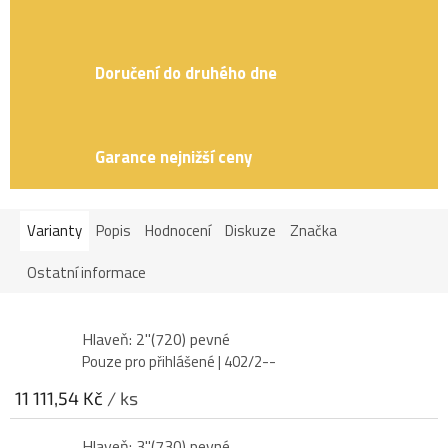
Doručení do druhého dne
Garance nejnižší ceny
Varianty
Popis
Hodnocení
Diskuze
Značka
Ostatní informace
Hlaveň: 2"(720) pevné
Pouze pro přihlášené
| 402/2--
11 111,54 Kč
/ ks
Hlaveň: 3"(730) pevné