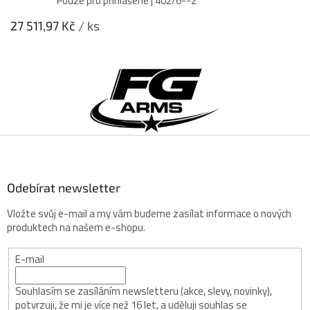
Pouze pro přihlášené
| 402/6--2
27 511,97 Kč
/ ks
Z
á
p
a
t
í
Odebírat newsletter
Vložte svůj e-mail a my vám budeme zasílat informace o nových
produktech na našem e-shopu.
E-mail
Souhlasím se zasíláním newsletteru (akce, slevy, novinky),
potvrzuji, že mi je více než 16 let, a uděluji souhlas se