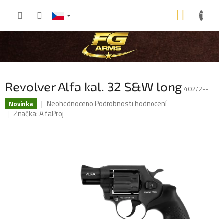
Přejít
NÁKU
na
obsah
KOŠÍK
Revolver Alfa kal. 32 S&W long
402/2--
Průměrné
Neohodnoceno
Podrobnosti hodnocení
Novinka
hodnocení
Značka:
AlfaProj
produktu
je
0,0
z
5
hvězdiček.