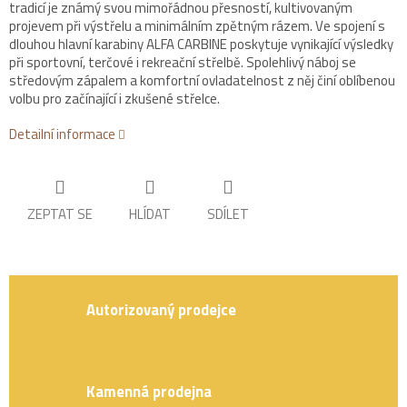
tradicí je známý svou mimořádnou přesností, kultivovaným
projevem při výstřelu a minimálním zpětným rázem. Ve spojení s
dlouhou hlavní karabiny ALFA CARBINE poskytuje vynikající výsledky
při sportovní, terčové i rekreační střelbě. Spolehlivý náboj se
středovým zápalem a komfortní ovladatelnost z něj činí oblíbenou
volbu pro začínající i zkušené střelce.
Detailní informace
ZEPTAT SE
HLÍDAT
SDÍLET
Autorizovaný prodejce
Kamenná prodejna