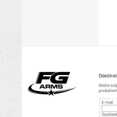
Z
á
p
a
t
Odebírat
í
Vložte svů
produktec
E-mail
Souhlasím