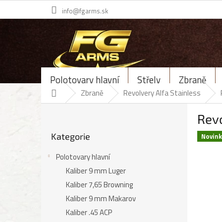
Přejít
info@fgarms.sk
na
obsah
Polotovary hlavní
Střely
Zbraně
Domů
Zbraně
Revolvery Alfa Stainless
P
Revo
o
Přeskočit
s
Kategorie
kategorie
Novin
t
r
Polotovary hlavní
a
Kaliber 9 mm Luger
n
n
Kaliber 7,65 Browning
í
Kaliber 9 mm Makarov
p
Kaliber .45 ACP
a