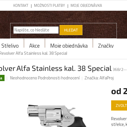
KONTAKT
MOŽNOSTI PLATBY
MOJE OBJEDNÁVKA
HLEDAT
Střelivo
Akce
Moje objednávka
Značky
Revolver Alfa Stainless kal. 38 Special
lver Alfa Stainless kal. 38 Special
368/2--
Průměrné
Neohodnoceno
Podrobnosti hodnocení
Značka:
AlfaProj
ka
hodnocení
produktu
od
2
je
0,0
Měrná
z
ZVOLT
cena:
5
hvězdiček.
Revolver 
střelce, 