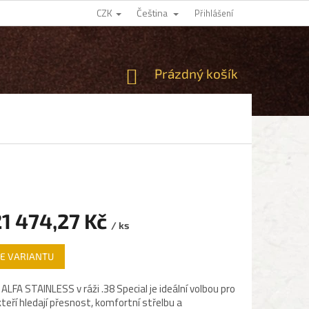
CZK
Čeština
Přihlášení
NÁKUPNÍ
Prázdný košík
KOŠÍK
1 474,27 Kč
/ ks
E VARIANTU
ALFA STAINLESS v ráži .38 Special je ideální volbou pro
kteří hledají přesnost, komfortní střelbu a