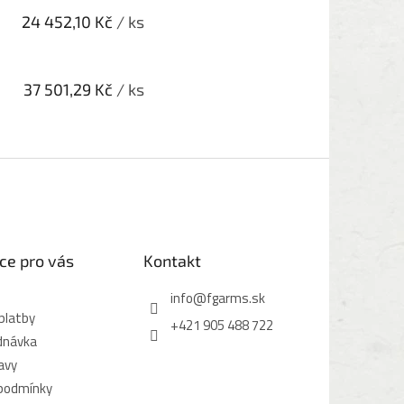
24 452,10 Kč
/ ks
37 501,29 Kč
/ ks
ce pro vás
Kontakt
info
@
fgarms.sk
platby
+421 905 488 722
dnávka
avy
podmínky