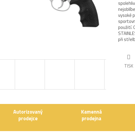
spolehliv
nejoblíb
vysoké p
sportovní
použití.
STAINLES
při střel
TISK
Autorizovaný
Kamenná
prodejce
prodejna