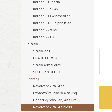
Kaliber 38 Special
n
e
Kaliber .40 S&W
l
Kaliber 308 Winchester
Kaliber 30-06 Springfied
Kaliber .22 WMR
Kaliber .22 LR
Střely
Střely PPU
GRAND POWER
Střely ArmaForce
SELLIER & BELLOT
Zbraně
Revolvery Alfa Steel
Expanzní revolvery Alfa Proj
Flobertky revolvery Alfa Proj
Revolvery Alfa Stainless