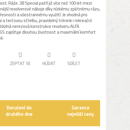
ost. Ráže .38 Special patří již více než 100 let mezi
enější revolverové náboje díky nízkému zpětnému rázu,
řesnosti a všestrannému využití. Je vhodná pro
 a terčovou střelbu, pravidelný trénink i rekreační
 Odolná nerezová konstrukce revolveru ALFA
S zajišťuje dlouhou životnost a maximální komfort
bě.
ZEPTAT SE
HLÍDAT
SDÍLET
Doručení do
Garance
druhého dne
nejnižší ceny