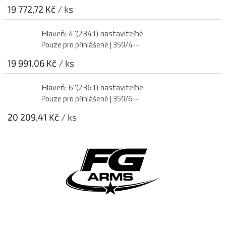
19 772,72 Kč
/ ks
Hlaveň: 4"(2341) nastaviteľné
Pouze pro přihlášené
| 359/4--
19 991,06 Kč
/ ks
Hlaveň: 6"(2361) nastaviteľné
Pouze pro přihlášené
| 359/6--
20 209,41 Kč
/ ks
Z
á
p
a
t
í