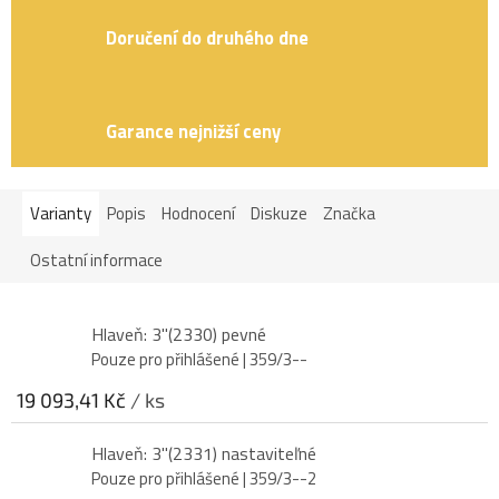
Doručení do druhého dne
Garance nejnižší ceny
Varianty
Popis
Hodnocení
Diskuze
Značka
Ostatní informace
Hlaveň: 3"(2330) pevné
Pouze pro přihlášené
| 359/3--
19 093,41 Kč
/ ks
Hlaveň: 3"(2331) nastaviteľné
Pouze pro přihlášené
| 359/3--2