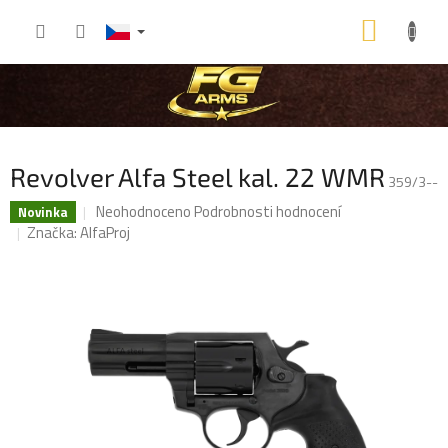
Přejít
NÁKU
na
obsah
KOŠÍK
Revolver Alfa Steel kal. 22 WMR
359/3--
Průměrné
Neohodnoceno
Podrobnosti hodnocení
Novinka
hodnocení
Značka:
AlfaProj
produktu
je
0,0
z
5
hvězdiček.