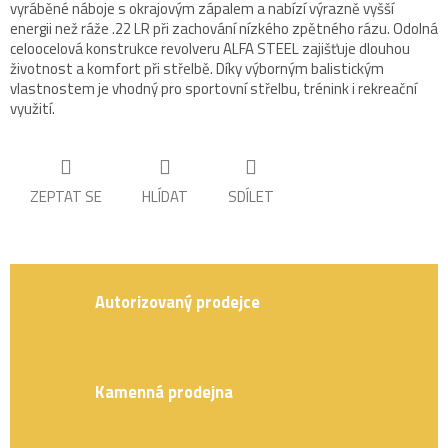
vyráběné náboje s okrajovým zápalem a nabízí výrazně vyšší
energii než ráže .22 LR při zachování nízkého zpětného rázu. Odolná
celoocelová konstrukce revolveru ALFA STEEL zajišťuje dlouhou
životnost a komfort při střelbě. Díky výborným balistickým
vlastnostem je vhodný pro sportovní střelbu, trénink i rekreační
využití.
ZEPTAT SE
HLÍDAT
SDÍLET
Autorizovaný prodejce
Kamenná prodejna