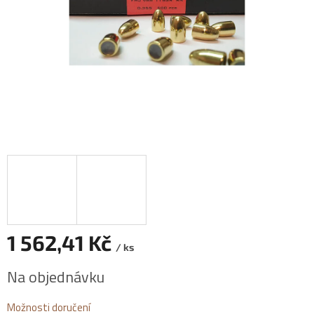
1 562,41 Kč
/ ks
Měrná
Na objednávku
cena:
Možnosti doručení