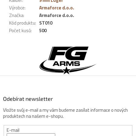
Kaliber
:
9 mm Luger
Výrobce
:
Armaforce d.o.o.
Značka
:
Armaforce d.o.o.
Kód produktu
:
ST010
Počet kusů
:
500
Z
á
p
a
t
í
Odebírat newsletter
Vložte svůj e-mail a my vám budeme zasílat informace o nových
produktech na našem e-shopu.
E-mail