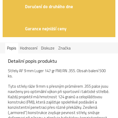
Doručení do druhého dne
Garance nejnižší ceny
Popis
Hodnocení
Diskuze
Značka
Detailní popis produktu
Střely AF 9 mm Luger 147 gr FMJ RN .355. Obsah balení 500
ks.
Tyto střely ráže 9 mm s přesným průměrem .355 palce jsou
navrženy pro optimální výkon při sportovní i taktické střelbě.
Každý projektil má hmotnost 124 grainů a celoplášťovou
konstrukci (FMJ), která zajišťuje spolehlivé podávání a
konzistentní penetraci přes různé překážky. Zesílená
(„armored“) konstrukce zvyšuje pevnost střely, snižuje
deformaci při nárazu a zlepšuje balistickou konzistentnost.