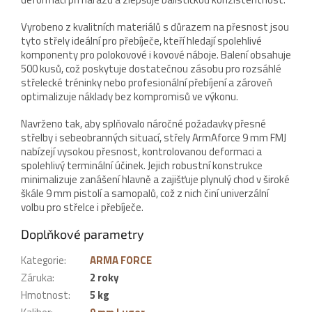
Vyrobeno z kvalitních materiálů s důrazem na přesnost jsou
tyto střely ideální pro přebíječe, kteří hledají spolehlivé
komponenty pro polokovové i kovové náboje. Balení obsahuje
500 kusů, což poskytuje dostatečnou zásobu pro rozsáhlé
střelecké tréninky nebo profesionální přebíjení a zároveň
optimalizuje náklady bez kompromisů ve výkonu.
Navrženo tak, aby splňovalo náročné požadavky přesné
střelby i sebeobranných situací, střely ArmAforce 9 mm FMJ
nabízejí vysokou přesnost, kontrolovanou deformaci a
spolehlivý terminální účinek. Jejich robustní konstrukce
minimalizuje zanášení hlavně a zajišťuje plynulý chod v široké
škále 9 mm pistolí a samopalů, což z nich činí univerzální
volbu pro střelce i přebíječe.
Doplňkové parametry
Kategorie
:
ARMA FORCE
Záruka
:
2 roky
Hmotnost
:
5 kg