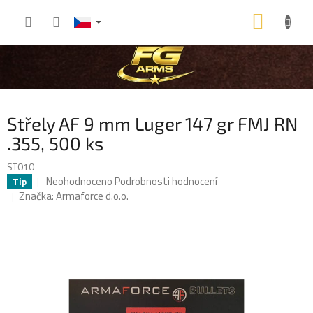
Přejít
NÁKU
na
obsah
KOŠÍK
Střely AF 9 mm Luger 147 gr FMJ RN
.355, 500 ks
ST010
Průměrné
Neohodnoceno
Podrobnosti hodnocení
Tip
hodnocení
Značka:
Armaforce d.o.o.
produktu
je
0,0
z
5
hvězdiček.