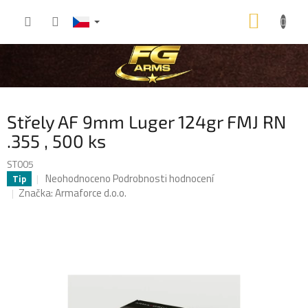
Přejít
NÁKU
na
obsah
KOŠÍK
Střely AF 9mm Luger 124gr FMJ RN
.355 , 500 ks
ST005
Průměrné
Neohodnoceno
Podrobnosti hodnocení
Tip
hodnocení
Značka:
Armaforce d.o.o.
produktu
je
0,0
z
5
hvězdiček.