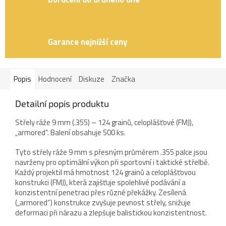
Garance nejnižší ceny
Popis
Hodnocení
Diskuze
Značka
Detailní popis produktu
Střely ráže 9 mm (.355) – 124 grainů, celoplášťové (FMJ),
„armored“. Balení obsahuje 500 ks.
Tyto střely ráže 9 mm s přesným průměrem .355 palce jsou
navrženy pro optimální výkon při sportovní i taktické střelbě.
Každý projektil má hmotnost 124 grainů a celoplášťovou
konstrukci (FMJ), která zajišťuje spolehlivé podávání a
konzistentní penetraci přes různé překážky. Zesílená
(„armored“) konstrukce zvyšuje pevnost střely, snižuje
deformaci při nárazu a zlepšuje balistickou konzistentnost.