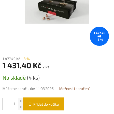
1 477,49
Kč
–3 %
1 477,49 Kč
–3 %
1 431,40 Kč
/ ks
Měrná
Na skladě
(4 ks)
cena:
Můžeme doručit do:
11.08.2026
Možnosti doručení
Přidat do košíku