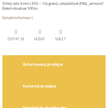
Střely ráže 9 mm (.355) – 124 grainů, celoplášťové (FMJ), „armored“.
Balení obsahuje 500 ks.
Detailní informace
ZEPTAT SE
HLÍDAT
SDÍLET
Autorizovaný prodejce
Kamenná prodejna
Doručení do druhého dne