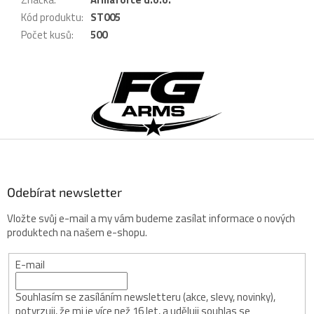
Kód produktu
:
ST005
Počet kusů
:
500
Z
á
p
a
t
í
Odebírat newsletter
Vložte svůj e-mail a my vám budeme zasílat informace o nových
produktech na našem e-shopu.
E-mail
Souhlasím se zasíláním newsletteru (akce, slevy, novinky),
potvrzuji, že mi je více než 16 let, a uděluji souhlas se