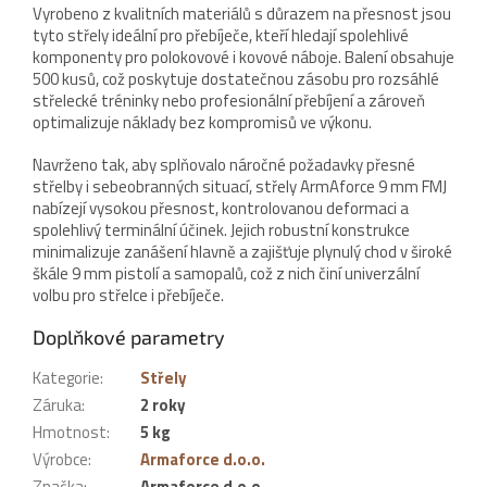
Vyrobeno z kvalitních materiálů s důrazem na přesnost jsou
tyto střely ideální pro přebíječe, kteří hledají spolehlivé
komponenty pro polokovové i kovové náboje. Balení obsahuje
500 kusů, což poskytuje dostatečnou zásobu pro rozsáhlé
střelecké tréninky nebo profesionální přebíjení a zároveň
optimalizuje náklady bez kompromisů ve výkonu.
Navrženo tak, aby splňovalo náročné požadavky přesné
střelby i sebeobranných situací, střely ArmAforce 9 mm FMJ
nabízejí vysokou přesnost, kontrolovanou deformaci a
spolehlivý terminální účinek. Jejich robustní konstrukce
minimalizuje zanášení hlavně a zajišťuje plynulý chod v široké
škále 9 mm pistolí a samopalů, což z nich činí univerzální
volbu pro střelce i přebíječe.
Doplňkové parametry
Kategorie
:
Střely
Záruka
:
2 roky
Hmotnost
:
5 kg
Výrobce
:
Armaforce d.o.o.
Značka
:
Armaforce d.o.o.