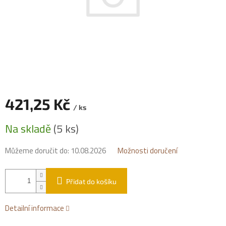
421,25 Kč
/ ks
Měrná
Na skladě
(5 ks)
cena:
Můžeme doručit do:
10.08.2026
Možnosti doručení
Přidat do košíku
Detailní informace