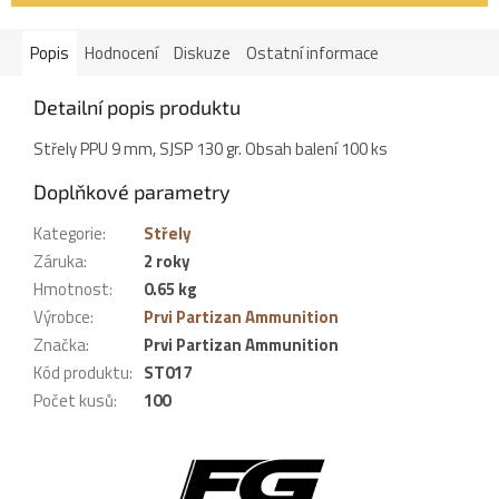
Popis
Hodnocení
Diskuze
Ostatní informace
Detailní popis produktu
Střely PPU 9 mm, SJSP 130 gr. Obsah balení 100 ks
Doplňkové parametry
Kategorie
:
Střely
Záruka
:
2 roky
Hmotnost
:
0.65 kg
Výrobce
:
Prvi Partizan Ammunition
Značka
:
Prvi Partizan Ammunition
Kód produktu
:
ST017
Počet kusů
:
100
Z
á