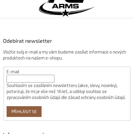
p
a
t
í
Odebírat newsletter
Vložte svůj e-mail a my vám budeme zasílat informace o nových
produktech na našem e-shopu.
E-mail
Souhlasím se zasíláním newsletteru (akce, slevy, novinky),
potvrzuji, že mi je více než 16 let, a uděluji souhlas se
zpracováním osobních údajů dle zásad ochrany osobních údajů.
PŘIHLÁSIT SE