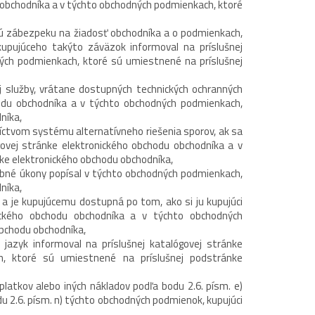
 obchodníka a v týchto obchodných podmienkach, ktoré
nú zábezpeku na žiadosť obchodníka a o podmienkach,
kupujúceho takýto záväzok informoval na príslušnej
ých podmienkach, ktoré sú umiestnené na príslušnej
ej služby, vrátane dostupných technických ochranných
hodu obchodníka a v týchto obchodných podmienkach,
níka,
tvom systému alternatívneho riešenia sporov, ak sa
govej stránke elektronického obchodu obchodníka a v
ke elektronického obchodu obchodníka,
bné úkony popísal v týchto obchodných podmienkach,
níka,
a je kupujúcemu dostupná po tom, ako si ju kupujúci
nického obchodu obchodníka a v týchto obchodných
obchodu obchodníka,
zyk informoval na príslušnej katalógovej stránke
h, ktoré sú umiestnené na príslušnej podstránke
atkov alebo iných nákladov podľa bodu 2.6. písm. e)
 2.6. písm. n) týchto obchodných podmienok, kupujúci