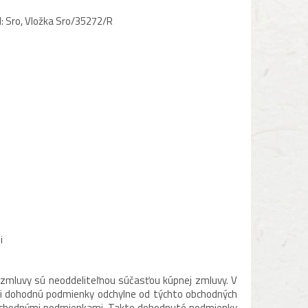
: Sro, Vložka
Sro/35272/R
i
zmluvy sú neoddeliteľnou súčasťou kúpnej zmluvy. V
 si dohodnú podmienky odchylne od týchto obchodných
bchodnými podmienkami. Takto dohodnuté podmienky