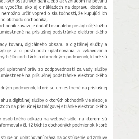
všetkých ostatných daní alebo ak vzhľadom na povahu
 vypočíta, ako aj o nákladoch na dopravu, dodanie,
 nemožno určiť vopred o skutočnosti, že kupujúci ich
kého obchodu obchodníka,
bchodník zaväzuje dodať tovar alebo poskytnúť službu
umiestnené na príslušnej podstránke elektronického
y tovaru, digitálneho obsahu a digitálnej služby a
skytuje a o postupoch uplatňovania a vybavovania
šných článkoch týchto obchodných podmienok, ktoré sú
pri uplatnení práv zo zodpovednosti za vady služby
umiestnené na príslušnej podstránke elektronického
odných podmienok, ktoré sú umiestnené na príslušnej
sahu a digitálnej služby o ktorých obchodník vie alebo je
ktoch na príslušnej katalógovej stránke elektronického
m osobitného odkazu na webové sídlo, na ktorom sú
nformoval v čl. 12 týchto obchodných podmienok, ktoré
ostupe pri uplatňovaní práva na odstúpenie od zmluvy