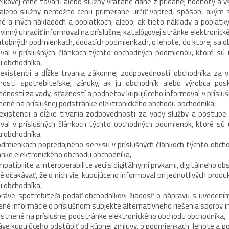
lkovej cene tovaru alebo služby vrátane dane z pridanej hodnoty a 
alebo služby nemožno cenu primerane určiť vopred, spôsob, akým sa
é a iných nákladoch a poplatkoch, alebo, ak tieto náklady a poplatky
vinný uhradiť informoval na príslušnej katalógovej stránke elektronic
atobných podmienkach, dodacích podmienkach, o lehote, do ktorej sa o
val v príslušných článkoch týchto obchodných podmienok, ktoré sú 
 obchodníka,
istencii a dĺžke trvania zákonnej zodpovednosti obchodníka za vad
nosti spotrebiteľskej záruky, ak ju obchodník alebo výrobca po
dnosti za vady, sťažností a podnetov kupujúceho informoval v príslu
ené na príslušnej podstránke elektronického obchodu obchodníka,
istencii a dĺžke trvania zodpovednosti za vady služby a postupe 
val v príslušných článkoch týchto obchodných podmienok, ktoré sú 
 obchodníka,
dmienkach popredajného servisu v príslušných článkoch týchto obch
nke elektronického obchodu obchodníka,
patibilite a interoperabilite vecí s digitálnymi prvkami, digitálneho ob
 očakávať, že o nich vie, kupujúceho informoval pri jednotlivých produ
 obchodníka,
áve spotrebiteľa podať obchodníkovi žiadosť o nápravu s uvedení
ené informácie o príslušnom subjekte alternatívneho riešenia sporov i
stnené na príslušnej podstránke elektronického obchodu obchodníka,
áve kupujúceho odstúpiť od kúpnej zmluvy, o podmienkach, lehote a p