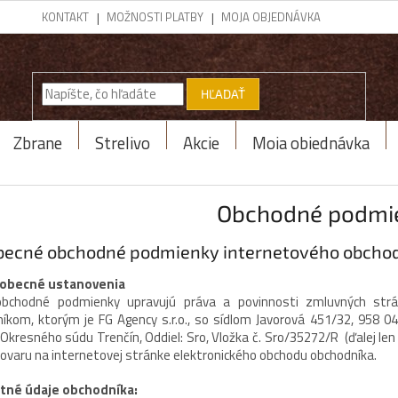
KONTAKT
MOŽNOSTI PLATBY
MOJA OBJEDNÁVKA
HĽADAŤ
Zbrane
Strelivo
Akcie
Moja objednávka
Obchodné podmi
becné obchodné podmienky internetového obcho
obecné ustanovenia
obchodné podmienky upravujú práva a povinnosti zmluvných strá
níkom, ktorým je
FG Agency s.r.o.
, so sídlom Javorová 451/32, 958 04
i Okresného súdu Trenčín, Oddiel: Sro, Vložka č.
Sro/35272/R
(ďalej le
tovaru na internetovej stránke elektronického obchodu obchodníka.
tné údaje obchodníka: