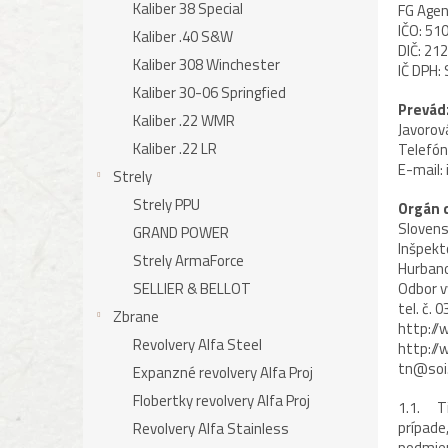
Kaliber 38 Special
FG Agency
IČO:
51
Kaliber .40 S&W
DIČ:
212
Kaliber 308 Winchester
IČ DPH:
Kaliber 30-06 Springfied
Prevád
Kaliber .22 WMR
Javorov
Kaliber .22 LR
Telefón
E-mail:
Strely
Strely PPU
Orgán 
Slovens
GRAND POWER
Inšpekt
Strely ArmaForce
Hurbano
SELLIER & BELLOT
Odbor v
tel. č.
Zbrane
http://
Revolvery Alfa Steel
http://
tn@soi
Expanzné revolvery Alfa Proj
Flobertky revolvery Alfa Proj
1.1. Ti
prípade
Revolvery Alfa Stainless
podmie