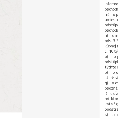
inform
obchodn
m) o po
umiest
odstúpe
obchodu
n) o in
ods. 3 
kúpnej 
čl. 10 
o) o po
odstúpi
týchto 
p) o ok
ktoré s
q) o ex
oboznám
r) o dĺ
pri kto
katalóg
podstrá
s) o mi