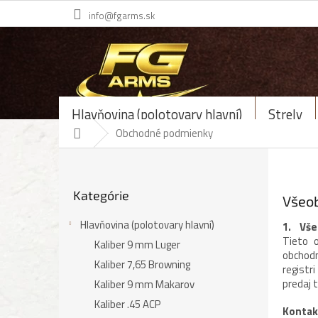
Prejsť
info@fgarms.sk
na
obsah
Hlavňovina (polotovary hlavní)
Strely
Domov
Obchodné podmienky
B
o
Preskočiť
č
Kategórie
kategórie
Všeo
n
ý
Hlavňovina (polotovary hlavní)
1. Vše
p
Tieto 
Kaliber 9 mm Luger
a
obchod
n
Kaliber 7,65 Browning
registr
e
predaj 
Kaliber 9 mm Makarov
l
Kaliber .45 ACP
Kontak