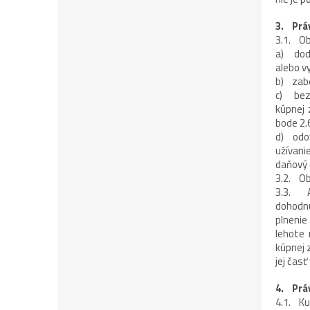
3. Prá
3.1. Ob
a) doda
alebo v
b) zabe
c) bezo
kúpnej 
bode 2.
d) odov
užívani
daňový 
3.2. Ob
3.3. A
dohodnu
plnenie
lehote 
kúpnej 
jej čas
4. Prá
4.1. Ku