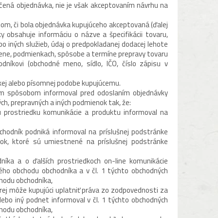
čená objednávka, nie je však akceptovaním návrhu na
om, či bola objednávka kupujúceho akceptovaná (ďalej
y obsahuje informáciu o názve a špecifikácii tovaru,
o iných služieb, údaj o predpokladanej dodacej lehote
 cene, podmienkach, spôsobe a termíne prepravy tovaru
níkovi (obchodné meno, sídlo, IČO, číslo zápisu v
kej alebo písomnej podobe kupujúcemu.
m spôsobom informoval pred odoslaním objednávky
ch, prepravných a iných podmienok tak, že:
prostriedku komunikácie a produktu informoval na
odník podniká informoval na príslušnej podstránke
ok, ktoré sú umiestnené na príslušnej podstránke
íka a o ďalších prostriedkoch on-line komunikácie
ého obchodu obchodníka a v čl. 1 týchto obchodných
chodu obchodníka,
rej môže kupujúci uplatniť práva zo zodpovednosti za
lebo iný podnet informoval v čl. 1 týchto obchodných
chodu obchodníka,