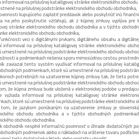
 informoval na príslušnej katalógovej stránke elektronického obchodu
stnené na príslušnej podstránke elektronického obchodu obchodníka,
vinnosti kupujúceho zaplatiť preddavok alebo poskytnúť inú finanč
a na jeho poskytnutie vzťahujú, ak z kúpnej zmluvy vyplýva pre 
ovej stránke elektronického obchodu obchodníka a v týchto obchodn
nke elektronického obchodu obchodníka,
nkčnosti veci s digitálnymi prvkami, digitálneho obsahu a digitáln
í informoval na príslušnej katalógovej stránke elektronického obc
ú umiestnené na príslušnej podstránke elektronického obchodu obchod
žnosti a podmienkach riešenia sporu mimosúdnou cestou prostredníc
ík zaviazal tento systém využívať informoval na príslušnej kataló
obchodných podmienkach, ktoré sú umiestnené na príslušnej podstrán
onoch potrebných na uzatvorenie kúpnej zmluvy tak, že tieto potre
ú umiestnené na príslušnej podstránke elektronického obchodu obchod
m, že kúpna zmluva bude uložená v elektronickej podobe u predajcu 
e vyžiada informoval na príslušnej katalógovej stránke elektro
kach, ktoré sú umiestnené na príslušnej podstránke elektronického 
om, že jazykom ponúkaným na uzatvorenie zmluvy je slovenský ja
onického obchodu obchodníka a v týchto obchodných podmienkac
nického obchodu obchodníka.
 obchodník nesplnil informačnú povinnosť o úhrade dodatočných popl
obchodných podmienok alebo o nákladoch na vrátenie tovaru podľa bodu
povinný tieto dodatočné náklady alebo poplatky uhradiť.