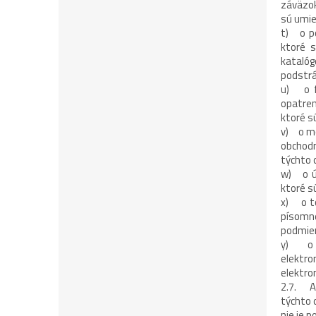
záväzok
sú umie
t) o po
ktoré s
katalóg
podstrá
u) o fu
opatren
ktoré s
v) o mo
obchodn
týchto 
w) o úk
ktoré s
x) o to
písomn
podmien
y) o t
elektr
elektro
2.7. Ak
týchto 
nie je 