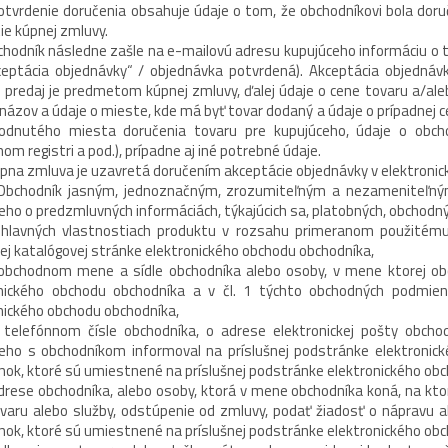
tvrdenie doručenia obsahuje údaje o tom, že obchodníkovi bola doru
ie kúpnej zmluvy.
chodník následne zašle na e-mailovú adresu kupujúceho informáciu o t
ceptácia objednávky“ / objednávka potvrdená). Akceptácia objednávk
 predaj je predmetom kúpnej zmluvy, ďalej údaje o cene tovaru a/aleb
 názov a údaje o mieste, kde má byť tovar dodaný a údaje o prípadnej
odnutého miesta doručenia tovaru pre kupujúceho, údaje o obchod
om registri a pod.), prípadne aj iné potrebné údaje.
pna zmluva je uzavretá doručením akceptácie objednávky v elektronic
bchodník jasným, jednoznačným, zrozumiteľným a nezameniteľný
eho o predzmluvných informáciách, týkajúcich sa, platobných, obchodný
lavných vlastnostiach produktu v rozsahu primeranom použitému 
nej katalógovej stránke elektronického obchodu obchodníka,
chodnom mene a sídle obchodníka alebo osoby, v mene ktorej obch
onického obchodu obchodníka a v čl. 1 týchto obchodných podmien
nického obchodu obchodníka,
lefónnom čísle obchodníka, o adrese elektronickej pošty obchodn
eho s obchodníkom informoval na príslušnej podstránke elektronick
ok, ktoré sú umiestnené na príslušnej podstránke elektronického ob
rese obchodníka, alebo osoby, ktorá v mene obchodníka koná, na kto
varu alebo služby, odstúpenie od zmluvy, podať žiadosť o nápravu a
ok, ktoré sú umiestnené na príslušnej podstránke elektronického ob