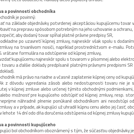
va a povinnosti obchodníka
chodník je povinný:
ť na základe objednávky potvrdenej akceptáciou kupujúcemu tovar v
ybaviť na prepravu spôsobom potrebným na jeho uchovanie a ochranu,
zpečiť, aby dodaný tovar spĺňal platné právne predpisy SR,
dkladne po uzavretí kúpnej zmluvy, najneskôr však spolu s dodaním
zmluvy na trvanlivom nosiči, napríklad prostredníctvom e-mailu. Po
6. vrátane formulára na odstúpenie od kúpnej zmluvy,
zdať kupujúcemu najneskôr spolu s tovarom v písomnej alebo elektro
e tovaru a ďalšie doklady predpísané platnými právnymi predpismi SR (
doklad).
chodník má právo na riadne a včasné zaplatenie kúpnej ceny od kupujú
k z dôvodu vypredania zásob alebo nedostupnosti tovaru nie je s
tej v kúpnej zmluve alebo určenej týmito obchodnými podmienkami,
 alebo možnosť pre kupujúceho odstúpiť od kúpnej zmluvy, resp. storn
neprijme náhradné plnenie ponúkané obchodníkom ani neodstúpi od
zmluvy a v prípade, ak kupujúci už uhradil kúpnu cenu alebo jej časť, o
ť v lehote 14 dní odo dňa doručenia odstúpenia od kúpnej zmluvy kupuj
va a povinnosti kupujúceho
pujúci bol obchodníkom oboznámený s tým, že súčasťou objednávky je 