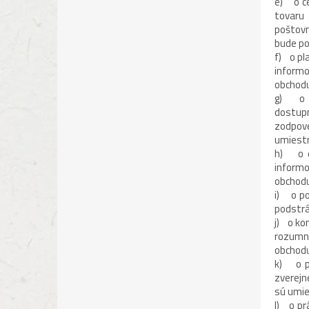
e) o ce
tovaru 
poštovn
bude po
f) o pl
informo
obchodu
g) o ex
dostup
zodpove
umiestn
h) o ex
informo
obchodu
i) o po
podstrá
j) o kom
rozumné
obchodu
k) o pr
zverejn
sú umie
l) o pr