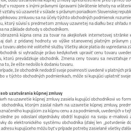
yť v rozpore s inými právnymi úpravami (skrátenie lehoty na vráteni
 vzťahy sú uzavreté v súlade s právnym poriadkom Slovenskej republi
plnkovou zmluvou sa na účely týchto obchodných podmienok rozumie 
u, ktorý súvisí s predmetom zmluvy uzavretej na diaľku bez ohľadu n
ba na základe dohody s obchodníkom.
brazená kúpna cena za tovar na akejkoľvek internetovej stránke e
 aj daň z pridanej hodnoty vo výške stanovenej platným právnym 
u tovaru alebo iné voliteľné služby. Všetky akcie platia do vypredania z
chodník si vyhradzuje právo kedykoľvek upraviť cenu tovaru uveden
u, ktorú prevádzkuje obchodník. Zmena ceny tovaru sa nevzťahuje
na to, že ešte nedošlo k dodaniu tovaru.
prípade, že obchodník nedodrží svoje povinnosti uvedené v platných pr
ebo v týchto obchodných podmienkach, môže si kupujúci uplatniť svoje
sob uzatvárania kúpnej zmluvy
vrh na uzavretie kúpnej zmluvy zasiela kupujúci obchodníkovi vo for
 obchodníka, ktorým zaslal návrh na uzavretie kúpnej zmluvy, predm
označeného kupujúcim za kúpnu cenu a za podmienok, uvedených v tejto
sledne po odoslaní objednávky obdrží kupujúci na svoju e-mailovú
vky do elektronického systému obchodníka (ďalej len „potvrdenie do
 adresu kupujúceho môžu byť v prípade potreby zasielané všetky ďalši