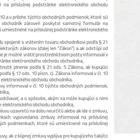
 na príslušnej podstránke elektronického obchodu
10 a v prílohe týchto obchodných podmienok, ktoré sú
; obchodník zároveň poskytol samotný formulár na
ú umiestnené na príslušnej podstránke elektronického
dy spojené s vrátením tovaru obchodníkovi podľa § 21
ektorých zákonov (ďalej len "Zákon") a ak odstúpi od
ie je možné vrátiť prostredníctvom pošty informoval v
tránke elektronického obchodu obchodníka,
nuté plnenie podľa § 21 ods. 5 Zákona, ak kupujúci
odľa § 17 ods. 10 písm. c). Zákona informoval v čl. 10
 elektronického obchodu obchodníka,
vy informoval v čl. 10 týchto obchodných podmienok,
níka,
dodržiavať, a o spôsobe, akým sa môže kupujúci s nimi
ke elektronického obchodu obchodníka,
zmluvu uzavretú na dobu neurčitú alebo ak ide o zmluvu,
enkach vypovedania zmluvy informoval na príslušnej
ých podmienkach, ktoré sú umiestnené na príslušnej
uvy, ak z kúpnej zmluvy vyplýva pre kupujúceho takýto