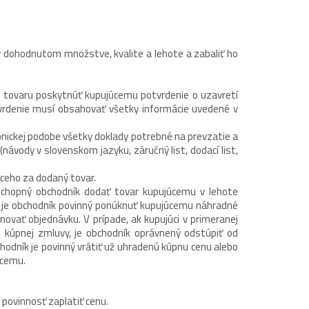
 dohodnutom množstve, kvalite a lehote a zabaliť ho
 tovaru poskytnúť kupujúcemu potvrdenie o uzavretí
tvrdenie musí obsahovať všetky informácie uvedené v
nickej podobe všetky doklady potrebné na prevzatie a
návody v slovenskom jazyku, záručný list, dodací list,
ceho za dodaný tovar.
chopný obchodník dodať tovar kupujúcemu v lehote
 je obchodník povinný ponúknuť kupujúcemu náhradné
ovať objednávku. V prípade, ak kupujúci v primeranej
 kúpnej zmluvy, je obchodník oprávnený odstúpiť od
bchodník je povinný vrátiť už uhradenú kúpnu cenu alebo
úcemu.
povinnosť zaplatiť cenu.