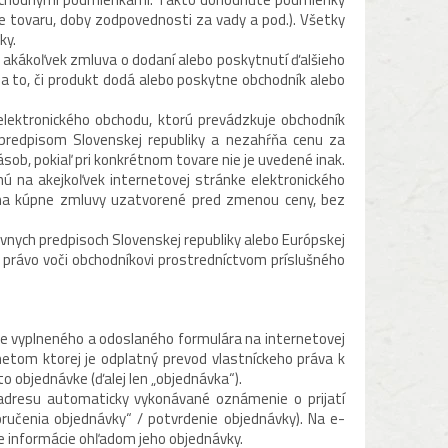
e tovaru, doby zodpovednosti za vady a pod.). Všetky
ky.
akákoľvek zmluva o dodaní alebo poskytnutí ďalšieho
a to, či produkt dodá alebo poskytne obchodník alebo
lektronického obchodu, ktorú prevádzkuje obchodník
predpisom Slovenskej republiky a nezahŕňa cenu za
ásob, pokiaľ pri konkrétnom tovare nie je uvedené inak.
ú na akejkoľvek internetovej stránke elektronického
 na kúpne zmluvy uzatvorené pred zmenou ceny, bez
ávnych predpisoch Slovenskej republiky alebo Európskej
 právo voči obchodníkovi prostredníctvom príslušného
me vyplneného a odoslaného formulára na internetovej
etom ktorej je odplatný prevod vlastníckeho práva k
 objednávke (ďalej len „objednávka“).
 adresu automaticky vykonávané oznámenie o prijatí
ručenia objednávky“ / potvrdenie objednávky). Na e-
e informácie ohľadom jeho objednávky.