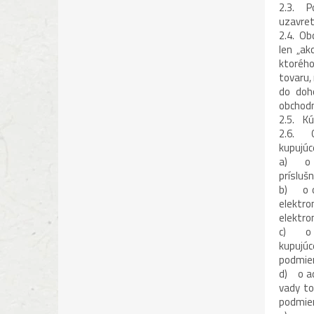
2.3. Po
uzavret
2.4. Ob
len „ak
ktorého
tovaru,
do doh
obchodn
2.5. Kú
2.6. O
kupujúc
a) o h
prísluš
b) o ob
elektr
elektro
c) o te
kupujúc
podmien
d) o ad
vady to
podmien