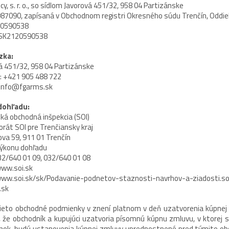
, s. r. o.,
so sídlom Javorová 451/32, 958 04 Partizánske
087090
, zapísaná v Obchodnom registri Okresného súdu Trenčín, Oddiel
0590538
SK2120590538
zka:
á 451/32, 958 04 Partizánske
: +421 905 488 722
info@fgarms.sk
dohľadu:
ká obchodná inšpekcia (SOI)
orát SOI pre Trenčiansky kraj
va 59, 911 01 Trenčín
ýkonu dohľadu
 032/640 01 09, 032/640 01 08
www.soi.sk
www.soi.sk/sk/Podavanie-podnetov-staznosti-navrhov-a-ziadosti.so
.sk
eto obchodné podmienky v znení platnom v deň uzatvorenia kúpnej 
, že obchodník a kupujúci uzatvoria písomnú kúpnu zmluvu, v ktorej
nok, budú ustanovenia kúpnej zmluvy uprednostnené pred týmito o