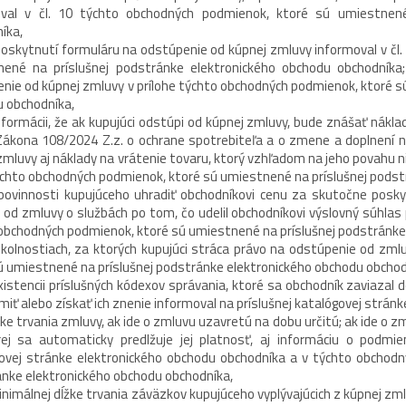
oval v čl. 10 týchto obchodných podmienok, ktoré sú umiestnené
íka,
skytnutí formuláru na odstúpenie od kúpnej zmluvy informoval v čl. 
nené na príslušnej podstránke elektronického obchodu obchodníka
nie od kúpnej zmluvy v prílohe týchto obchodných podmienok, ktoré s
 obchodníka,
formácii, že ak kupujúci odstúpi od kúpnej zmluvy, bude znášať nákla
Zákona 108/2024 Z.z. o ochrane spotrebiteľa a o zmene a doplnení ni
zmluvy aj náklady na vrátenie tovaru, ktorý vzhľadom na jeho povahu n
týchto obchodných podmienok, ktoré sú umiestnené na príslušnej pods
vinnosti kupujúceho uhradiť obchodníkovi cenu za skutočne poskyt
 od zmluvy o službách po tom, čo udelil obchodníkovi výslovný súhlas p
obchodných podmienok, ktoré sú umiestnené na príslušnej podstránke
olnostiach, za ktorých kupujúci stráca právo na odstúpenie od zmlu
ú umiestnené na príslušnej podstránke elektronického obchodu obchod
istencii príslušných kódexov správania, ktoré sa obchodník zaviazal 
iť alebo získať ich znenie informoval na príslušnej katalógovej strán
žke trvania zmluvy, ak ide o zmluvu uzavretú na dobu určitú; ak ide o 
rej sa automaticky predlžuje jej platnosť, aj informáciu o podmi
ovej stránke elektronického obchodu obchodníka a v týchto obchodn
nke elektronického obchodu obchodníka,
nimálnej dĺžke trvania záväzkov kupujúceho vyplývajúcich z kúpnej zml