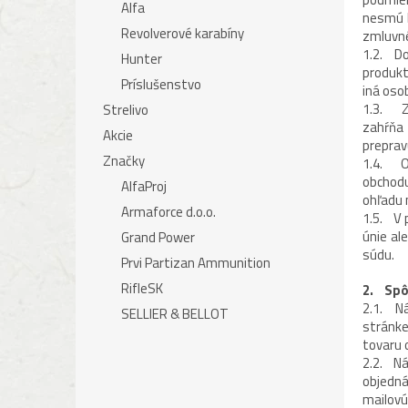
Alfa
nesmú b
Revolverové karabíny
zmluvné
1.2. Do
Hunter
produkt
Príslušenstvo
iná oso
1.3. Zo
Strelivo
zahŕňa
Akcie
preprav
Značky
1.4. Ob
obchod
AlfaProj
ohľadu 
Armaforce d.o.o.
1.5. V 
únie al
Grand Power
súdu.
Prvi Partizan Ammunition
RifleSK
2. Spô
2.1. Ná
SELLIER & BELLOT
stránke
tovaru 
2.2. Ná
objedná
mailovú