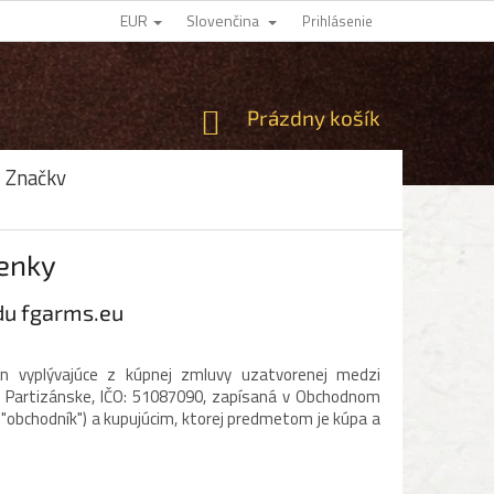
EUR
Slovenčina
Prihlásenie
NÁKUPNÝ
Prázdny košík
KOŠÍK
Značky
enky
du fgarms.eu
n vyplývajúce z kúpnej zmluvy uzatvorenej medzi
 Partizánske, IČO:
51087090
, zapísaná v Obchodnom
n "obchodník") a kupujúcim, ktorej predmetom je kúpa a