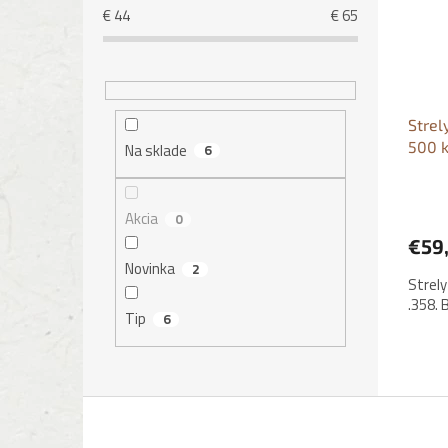
€
44
€
65
Strel
500 
Na sklade
6
Akcia
0
€59
Novinka
2
Strely
.358. 
Tip
6
Z
á