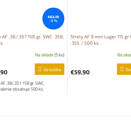
€63,70
–5 %
y AF .38/.357 158 gr. SWC .358,
Strely AF 9 mm Luger 115 gr
ks
.355 / 500 ks
Na sklade
(5 ks)
Na skl
Do košíka
Do
,90
€59,90
 AF .38/.357 158 gr. SWC
Balenie obsahuje 500 ks.
O
v
l
á
d
a