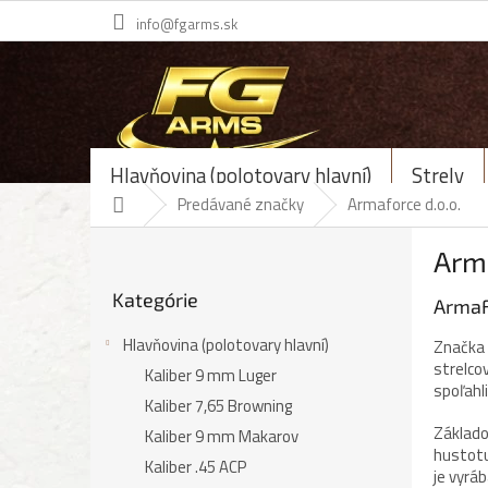
Prejsť
info@fgarms.sk
na
obsah
Hlavňovina (polotovary hlavní)
Strely
Domov
Predávané značky
Armaforce d.o.o.
B
Arma
o
Preskočiť
č
Kategórie
kategórie
ArmaF
n
ý
Hlavňovina (polotovary hlavní)
Značka 
p
strelco
Kaliber 9 mm Luger
a
spoľahl
n
Kaliber 7,65 Browning
e
Základo
Kaliber 9 mm Makarov
l
hustotu
Kaliber .45 ACP
je vyrá