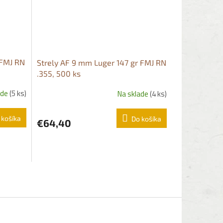
 FMJ RN
Strely AF 9 mm Luger 147 gr FMJ RN
.355, 500 ks
ade
(5 ks)
Na sklade
(4 ks)
 košíka
Do košíka
€64,40