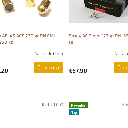
y AF .45 ACP 230 gr RN FMJ
Strely AF 9 mm 123 gr RN .3
 250 ks
ks
Na sklade
(5 ks)
Na skl
Do košíka
Do
,20
€57,90
Kód:
ST009
Kó
Novinka
Tip