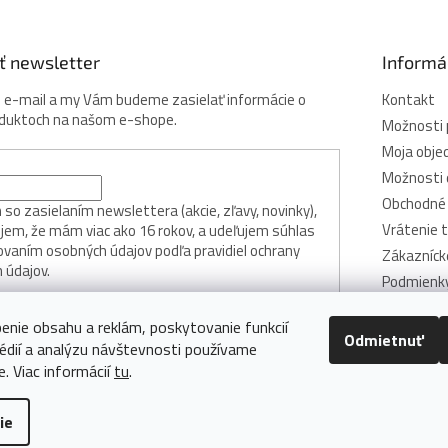
c
i
e
ť newsletter
Informá
p
r
j e-mail a my Vám budeme zasielať informácie o
Kontakt
v
oduktoch na našom e-shope.
Možnosti 
k
Moja obje
y
v
Možnosti 
ý
Obchodné
p
so zasielaním newslettera (akcie, zľavy, novinky),
i
Vrátenie 
jem, že mám viac ako 16 rokov, a udeľujem súhlas
s
ovaním osobných údajov podľa pravidiel ochrany
Zákazníck
u
 údajov.
Podmienky
osobných 
ÁSIŤ SA
enie obsahu a reklám, poskytovanie funkcií
Zásady po
Odmietnuť
cookie
édií a analýzu návštevnosti používame
e. Viac informácií
tu
.
ie
dené.
Upraviť nastavenie cookies