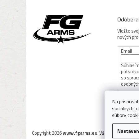
p
ä
t
Odobera
i
e
Vložte svo
nových pr
Email
Súhlasím 
potvrdzu
so sprac
osobných
PRIHL
Na prispôsob
sociálnych m
súbory cooki
Nastaven
Copyright 2026
www.fgarms.eu
. Všetky práva vyhra