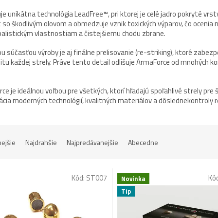
je unikátna technológia LeadFree™, pri ktorej je celé jadro pokryté vrs
 so škodlivým olovom a obmedzuje vznik toxických výparov, čo ocenia najm
balistickým vlastnostiam a čistejšiemu chodu zbrane.
ou súčasťou výroby je aj finálne prelisovanie (re-striking), ktoré zab
itu každej strely. Práve tento detail odlišuje ArmaForce od mnohých ko
e je ideálnou voľbou pre všetkých, ktorí hľadajú spoľahlivé strely pre 
cia moderných technológií, kvalitných materiálov a dôslednekontroly r
nejšie
Najdrahšie
Najpredávanejšie
Abecedne
Kód:
ST007
Kó
Novinka
Tip