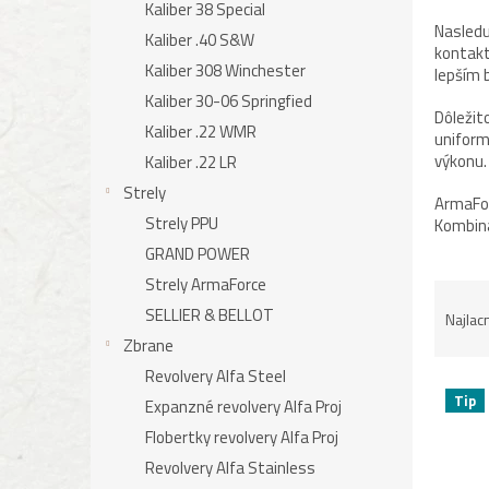
Kaliber 38 Special
Nasledu
Kaliber .40 S&W
kontakt
Kaliber 308 Winchester
lepším 
Kaliber 30-06 Springfied
Dôležit
Kaliber .22 WMR
uniform
výkonu.
Kaliber .22 LR
Strely
ArmaForc
Strely PPU
Kombiná
GRAND POWER
Strely ArmaForce
R
SELLIER & BELLOT
a
Najlac
d
Zbrane
e
Revolvery Alfa Steel
n
V
Tip
Expanzné revolvery Alfa Proj
i
ý
e
p
Flobertky revolvery Alfa Proj
p
i
Revolvery Alfa Stainless
r
s