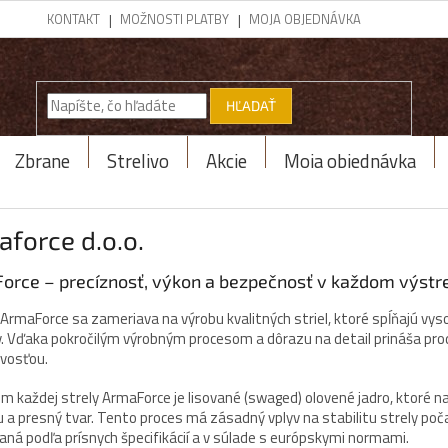
KONTAKT
MOŽNOSTI PLATBY
MOJA OBJEDNÁVKA
HĽADAŤ
Zbrane
Strelivo
Akcie
Moja objednávka
force d.o.o.
orce – precíznosť, výkon a bezpečnosť v každom výstr
ArmaForce sa zameriava na výrobu kvalitných striel, ktoré spĺňajú vy
v. Vďaka pokročilým výrobným procesom a dôrazu na detail prináša pro
ivosťou.
m každej strely ArmaForce je lisované (swaged) olovené jadro, ktoré n
 a presný tvar. Tento proces má zásadný vplyv na stabilitu strely poč
baná podľa prísnych špecifikácií a v súlade s európskymi normami.