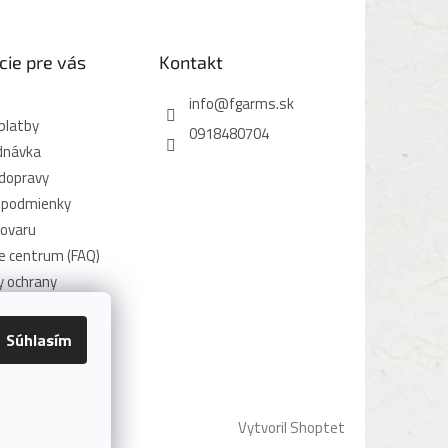
cie pre vás
Kontakt
info
@
fgarms.sk
platby
0918480704
dnávka
dopravy
 podmienky
tovaru
e centrum (FAQ)
 ochrany
údajov
užívania súborov
Súhlasím
Vytvoril Shoptet