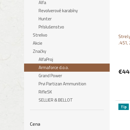
Alfa
o
p
Revolverové karabíny
d
r
u
o
Hunter
k
d
Príslušenstvo
t
u
Strelivo
Strel
o
k
.451,
Akcie
v
t
o
Značky
v
AlfaProj
Armaforce d.o.o.
€44
Grand Power
Prvi Partizan Ammunition
RifleSK
SELLIER & BELLOT
Tip
Cena