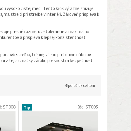
tvou vysoko čistej medi. Tento krok výrazne znižuje
ä strelci pri streľbe v interiéri. Zároveň prispieva k
ezpečuje presné rozmerové tolerancie a maximálnu
nkurentov a prispieva k lepšej konzistentnosti
športovú streľbu, tréning alebo prebíjanie nábojov.
obí z tejto značky záruku presnosti a bezpečnosti.
6
položiek celkom
d:
ST008
Kód:
ST005
Tip