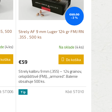
€60,90
–3 %
55, 500
Strely AF 9 mm Luger 124 gr FMJ RN
.355 , 500 ks
ade
(4 ks)
Na sklade
(4 ks)
 košíka
Do košíka
€59
Strely kalibru 9 mm (.355) – 124 grainov,
celoplášťové (FMJ), „armored“. Balenie
obsahuje 500 ks.
d:
ST006
Kód:
ST010
Tip