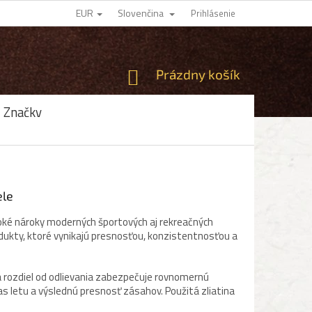
EUR
Slovenčina
Prihlásenie
NÁKUPNÝ
Prázdny košík
KOŠÍK
Značky
ele
soké nároky moderných športových aj rekreačných
dukty, ktoré vynikajú presnosťou, konzistentnosťou a
a rozdiel od odlievania zabezpečuje rovnomernú
as letu a výslednú presnosť zásahov. Použitá zliatina