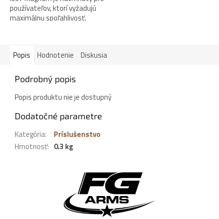
používateľov, ktorí vyžadujú
maximálnu spoľahlivosť,
odolnosť a bezpečnosť v
každej situácii. Robustná
celooceľová...
Popis
Hodnotenie
Diskusia
Podrobný popis
Popis produktu nie je dostupný
Dodatočné parametre
Kategória
:
Príslušenstvo
Hmotnosť
:
0.3 kg
Z
á
p
ä
t