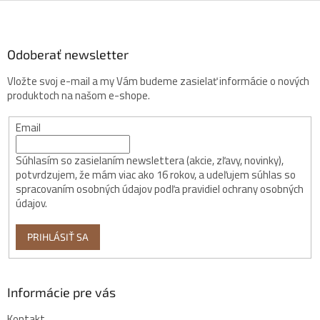
i
e
Odoberať newsletter
Vložte svoj e-mail a my Vám budeme zasielať informácie o nových
produktoch na našom e-shope.
Email
Súhlasím so zasielaním newslettera (akcie, zľavy, novinky),
potvrdzujem, že mám viac ako 16 rokov, a udeľujem súhlas so
spracovaním osobných údajov podľa pravidiel ochrany osobných
údajov.
PRIHLÁSIŤ SA
Informácie pre vás
Kontakt