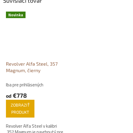
Súvisiaci tovar
Novinka
Revolver Alfa Steel, 357
Magnum, čierny
Iba pre prihlásených
€778
od
ZOBRAZIŤ
PRODUKT
Revolver Alfa Steel v kalibri
.357 Magnum je navrhnutý pre