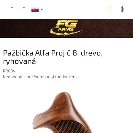
Prejsť
NÁKU
na
obsah
KOŠÍK
Pažbička Alfa Proj č 8, drevo,
ryhovaná
PR004
Priemerné
Neohodnotené
Podrobnosti hodnotenia
hodnotenie
produktu
je
0,0
z
5
hviezdičiek.