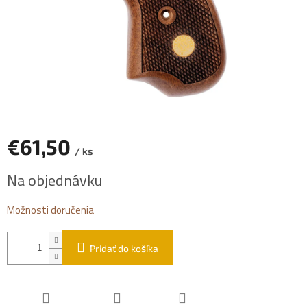
€61,50
/ ks
Jednotková
Na objednávku
cena:
Možnosti doručenia
Pridať do košíka