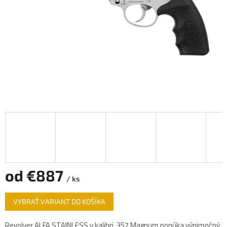
od
€887
/ ks
Jednotková
VYBRAŤ VARIANT DO KOŠÍKA
cena:
Revolver ALFA STAINLESS v kalibri .357 Magnum ponúka výnimočný