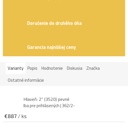
Doručenie do druhého dňa
Garancia najnižšej ceny
Varianty
Popis
Hodnotenie
Diskusia
Značka
Ostatné informácie
Hlaveň: 2" (3520) pevné
Iba pre prihlásených
| 362/2-
€887
/ ks