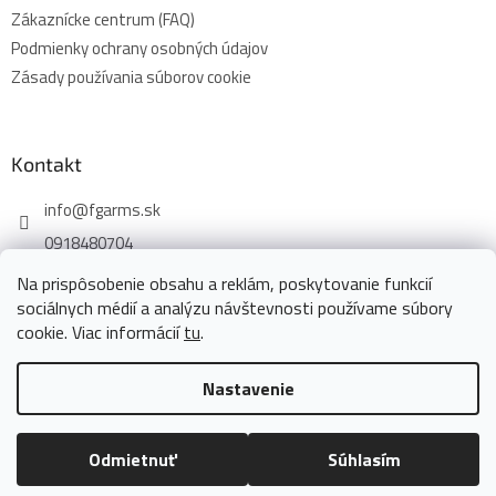
Zákaznícke centrum (FAQ)
Podmienky ochrany osobných údajov
Zásady používania súborov cookie
Kontakt
info
@
fgarms.sk
0918480704
Na prispôsobenie obsahu a reklám, poskytovanie funkcií
sociálnych médií a analýzu návštevnosti používame súbory
cookie. Viac informácií
tu
.
Vytvoril Shoptet
Nastavenie
Copyright 2026
www.fgarms.eu
. Všetky práva vyhradené.
Odmietnuť
Súhlasím
Upraviť nastavenie cookies