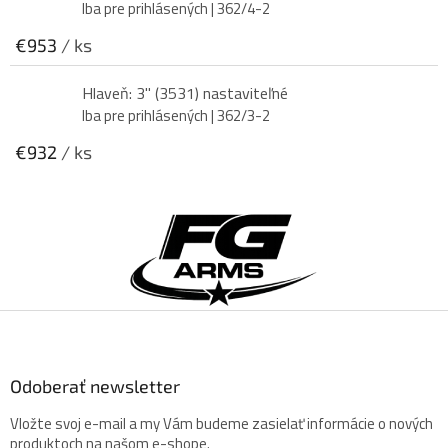
Iba pre prihlásených
| 362/4-2
€953
/ ks
Hlaveň: 3" (3531) nastaviteľné
Iba pre prihlásených
| 362/3-2
€932
/ ks
Z
á
p
ä
t
i
e
Odoberať newsletter
Vložte svoj e-mail a my Vám budeme zasielať informácie o nových
produktoch na našom e-shope.