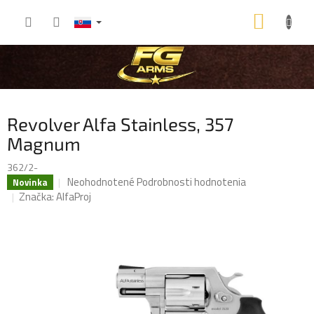
Prejsť
NÁKU
na
obsah
KOŠÍK
Revolver Alfa Stainless, 357
Magnum
362/2-
Priemerné
Neohodnotené
Podrobnosti hodnotenia
Novinka
hodnotenie
Značka:
AlfaProj
produktu
je
0,0
z
5
hviezdičiek.