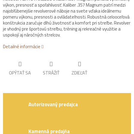
výkon, presnosť a spoľahlivosť. Kaliber .357 Magnum patrí medzi
najobľúbenejšie revolverové náboje na svete vďaka ideálnemu
pomeru výkonu, presnosti a ovládateľnosti. Robustná celooceľová
konštrukcia zaručuje dlhú životnosť a komfort pri streľbe. Revolver
je vhodný pre športovú streľbu, tréning aj rekreačné využitie a
uspokojí aj náročných strelcov.
Detailné informácie
OPÝTAŤ SA
STRÁŽIŤ
ZDIEĽAŤ
Autorizovaný predajca
Kamenná predajňa