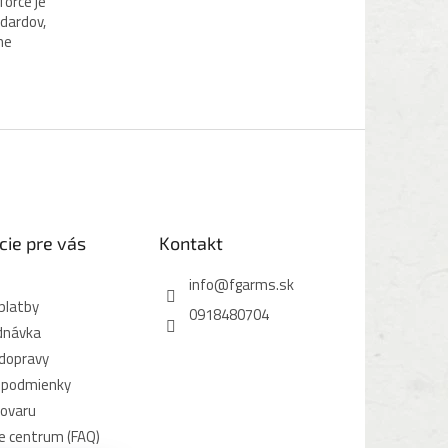
force je
dardov,
ne
cie pre vás
Kontakt
info
@
fgarms.sk
platby
0918480704
dnávka
dopravy
 podmienky
tovaru
e centrum (FAQ)