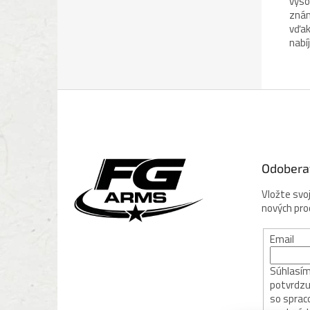
vyso
znám
vďak
nabí
Z
á
p
ä
t
Odobera
i
e
Vložte svo
nových pr
Email
Súhlasím 
potvrdzu
so sprac