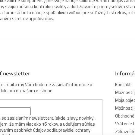
kokvalitné komponenty pre svoje náboje kalibru .38. Rad nábojov Arma
y svojou prísnou kontrolou kvality a dodržiavaním priemyselných štan
a čomu sú tieto náboje spoľahlivou voľbou pre súťažných strelcov, ruč
janých strelcov aj poľovníkov.
ť newsletter
Informá
j e-mail a my Vám budeme zasielať informácie o
Kontakt
oduktoch na našom e-shope.
Možnosti 
Moja obje
Možnosti 
Obchodné
so zasielaním newslettera (akcie, zľavy, novinky),
Vrátenie 
jem, že mám viac ako 16 rokov, a udeľujem súhlas
ovaním osobných údajov podľa pravidiel ochrany
Zákazníck