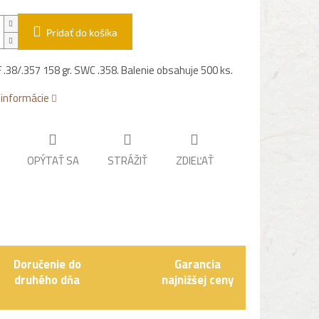
Pridať do košíka
F .38/.357 158 gr. SWC .358. Balenie obsahuje 500 ks.
 informácie
OPÝTAŤ SA
STRÁŽIŤ
ZDIEĽAŤ
Doručenie do
Garancia
druhého dňa
najnižšej ceny