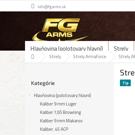
Prejsť
info@fgarms.sk
na
obsah
Hlavňovina (polotovary hlavní)
Strely
Domov
Strely
Strely ArmaForce
Strely A
B
Stre
o
Preskočiť
č
Kategórie
kategórie
Tip
n
ý
Hlavňovina (polotovary hlavní)
p
Kaliber 9 mm Luger
a
n
Kaliber 7,65 Browning
e
Kaliber 9 mm Makarov
l
Kaliber .45 ACP