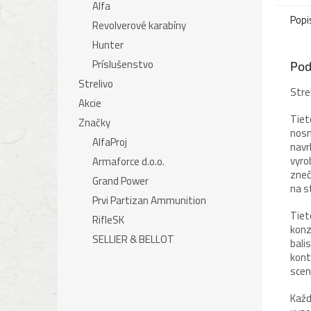
Alfa
Popi
Revolverové karabíny
Hunter
Príslušenstvo
Pod
Strelivo
Stre
Akcie
Tiet
Značky
nosn
AlfaProj
navr
vyro
Armaforce d.o.o.
zneč
Grand Power
na s
Prvi Partizan Ammunition
Tiet
RifleSK
konz
SELLIER & BELLOT
bali
kont
scen
Každ