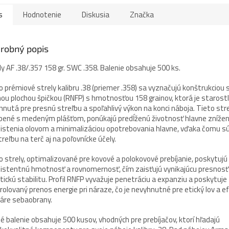
s
Hodnotenie
Diskusia
Značka
robný popis
ly AF .38/.357 158 gr. SWC .358. Balenie obsahuje 500 ks.
o prémiové strely kalibru .38 (priemer .358) sa vyznačujú konštrukciou 
ou plochou špičkou (RNFP) s hmotnosťou 158 grainov, ktorá je starostl
hnutá pre presnú streľbu a spoľahlivý výkon na konci náboja. Tieto stre
bené s medeným plášťom, ponúkajú predĺženú životnosť hlavne zníže
istenia olovom a minimalizáciou opotrebovania hlavne, vďaka čomu sú
treľbu na terč aj na poľovnícke účely.
o strely, optimalizované pre kovové a polokovové prebíjanie, poskytujú
istentnú hmotnosť a rovnomernosť, čím zaisťujú vynikajúcu presnosť
stickú stabilitu. Profil RNFP vyvažuje penetráciu a expanziu a poskytuje
rolovaný prenos energie pri náraze, čo je nevyhnutné pre etický lov a e
áre sebaobrany.
é balenie obsahuje 500 kusov, vhodných pre prebíjačov, ktorí hľadajú