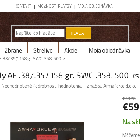
KONTAKT
MOŽNOSTI PLATBY
MOJA OBJEDNÁVKA
HĽADAŤ
Zbrane
Strelivo
Akcie
Moja objednávka
F .38/.357 158 gr. SWC .358, 500 ks
ly AF .38/.357 158 gr. SWC .358, 500 ks
Priemerné
Neohodnotené
Podrobnosti hodnotenia
Značka:
Armaforce d.o.o.
hodnotenie
produktu
€63,70
–
je
€59
0,0
z
Jednotk
Na sk
5
cena:
hviezdičiek.
Môžeme d