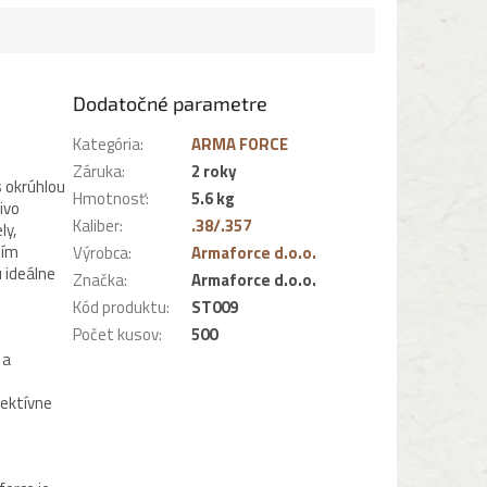
Dodatočné parametre
Kategória
:
ARMA FORCE
Záruka
:
2 roky
s okrúhlou
Hmotnosť
:
5.6 kg
ivo
Kaliber
:
.38/.357
ly,
ním
Výrobca
:
Armaforce d.o.o.
 ideálne
Značka
:
Armaforce d.o.o.
Kód produktu
:
ST009
Počet kusov
:
500
 a
fektívne