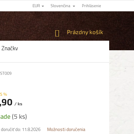
EUR
Slovenčina
Prihlásenie
NÁKUPNÝ
Prázdny košík
KOŠÍK
Značky
ST009
5 %
,90
/ ks
ová
lade
(5 ks)
oručiť do:
11.8.2026
Možnosti doručenia