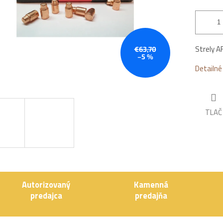
Strely A
€63,70
–5 %
Detailné
TLAČ
Autorizovaný
Kamenná
predajca
predajňa