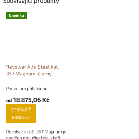
Související produkty
Novinka
Revolver Alfa Steel kal.
357 Magnum, čierny
Pouze pro přihlášené
18 875,06 Kč
od
ZOBRAZIŤ
PRODUKT
Revolver v ráži .357 Magnum je
navržen pro uživatele, kteří