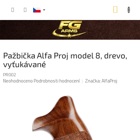
Přejít
NÁKU
na
obsah
KOŠÍK
Pažbička Alfa Proj model 8, drevo,
vyťukávané
PR002
Průměrné
Neohodnoceno
Podrobnosti hodnocení
Značka:
AlfaProj
hodnocení
produktu
je
0,0
z
5
hvězdiček.