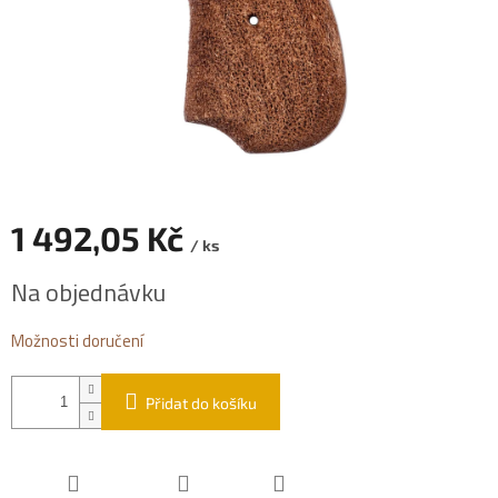
1 492,05 Kč
/ ks
Měrná
Na objednávku
cena:
Možnosti doručení
Přidat do košíku