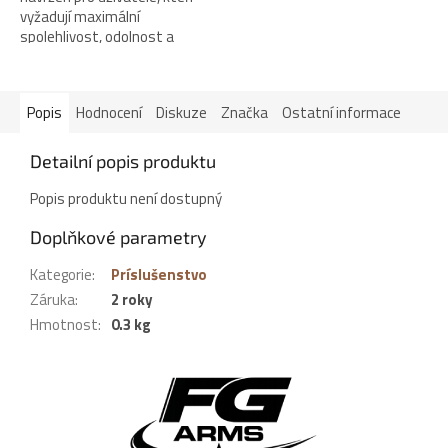
vyžadují maximální
spolehlivost, odolnost a
bezpečnost v každé situaci.
Robustní celoocelová
konstrukce spolu s...
Popis
Hodnocení
Diskuze
Značka
Ostatní informace
Detailní popis produktu
Popis produktu není dostupný
Doplňkové parametry
Kategorie
:
Príslušenstvo
Záruka
:
2 roky
Hmotnost
:
0.3 kg
Z
á
p