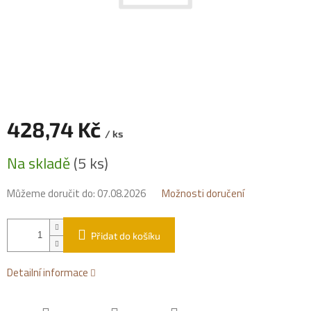
428,74 Kč
/ ks
Měrná
Na skladě
(5 ks)
cena:
Můžeme doručit do:
07.08.2026
Možnosti doručení
Přidat do košíku
Detailní informace