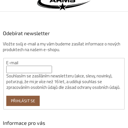
a
t
í
Odebírat newsletter
Vložte svůj e-mail a my vám budeme zasílat informace o nových
produktech na našem e-shopu.
E-mail
Souhlasím se zasíláním newsletteru (akce, slevy, novinky),
potvrzuji, že mi je více než 16 let, a uděluji souhlas se
zpracováním osobních údajů dle zásad ochrany osobních údajů.
PŘIHLÁSIT SE
Informace pro vás