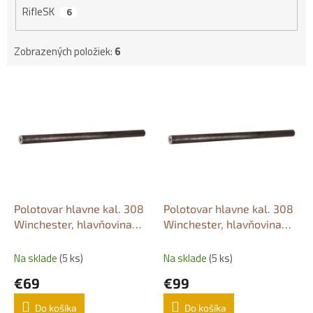
RifleSK
6
Zobrazených položiek:
6
V
ý
p
i
s
p
r
o
d
Polotovar hlavne kal. 308
Polotovar hlavne kal. 308
u
Winchester, hlavňovina
Winchester, hlavňovina
k
300 mm / Ø 30 mm
300 mm / Ø 35 mm
t
Na sklade
(5 ks)
Na sklade
(5 ks)
o
€69
€99
v
Do košíka
Do košíka