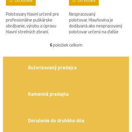
Do košíka
Do košíka
Polotovary hlavní určené pre
Nespracovaný
profesionálne puškárske
polotovar. Hlavňovina je
obrábanie, výrobu a úpravu
dodávaná ako neopracovaný
hlavní strelných zbraní.
polotovar určený na ďalšie
profesionálne puškárske
opracovanie.
6
položiek celkom
O
v
l
á
Autorizovaný predajca
d
a
c
i
e
Kamenná predajňa
p
r
v
k
Doručenie do druhého dňa
y
v
ý