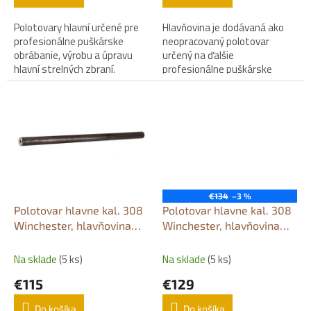
Polotovary hlavní určené pre
Hlavňovina je dodávaná ako
profesionálne puškárske
neopracovaný polotovar
obrábanie, výrobu a úpravu
určený na ďalšie
hlavní strelných zbraní.
profesionálne puškárske
opracovanie.
€134
–3 %
Polotovar hlavne kal. 308
Polotovar hlavne kal. 308
Winchester, hlavňovina
Winchester, hlavňovina
300 mm / Ø 40 mm
600 mm / Ø 30 mm
Na sklade
(5 ks)
Na sklade
(5 ks)
€115
€129
Do košíka
Do košíka