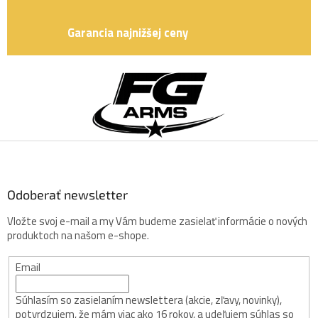
p
i
Garancia najnižšej ceny
s
u
Z
á
p
ä
t
i
e
Odoberať newsletter
Vložte svoj e-mail a my Vám budeme zasielať informácie o nových
produktoch na našom e-shope.
Email
Súhlasím so zasielaním newslettera (akcie, zľavy, novinky),
potvrdzujem, že mám viac ako 16 rokov, a udeľujem súhlas so