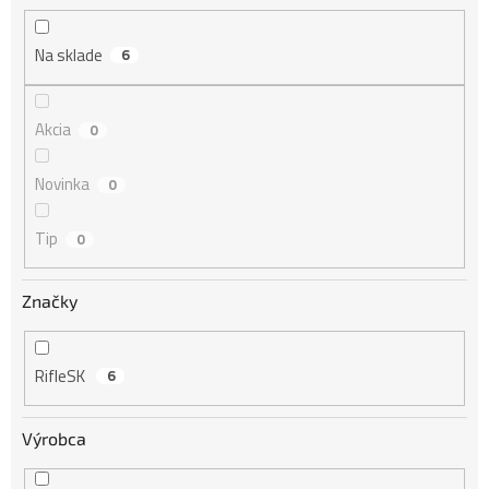
u
k
Na sklade
6
t
o
v
Akcia
0
Novinka
0
Tip
0
Značky
RifleSK
6
Výrobca