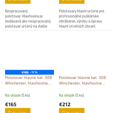
Nespracovaný
Polotovary hlavní určené pre
polotovar. Hlavňovina je
profesionálne puškárske
dodávaná ako neopracovaný
obrábanie, výrobu a úpravu
polotovar určený na ďalšie
hlavní strelných zbraní.
profesionálne puškárske
opracovanie.
€186
–11 %
Polotovar hlavne kal. 308
Polotovar hlavne kal. 308
Winchester, hlavňovina
Winchester, hlavňovina
600 mm / Ø 35 mm
600 mm / Ø 40 mm
Na sklade
(5 ks)
Na sklade
(5 ks)
€165
€212