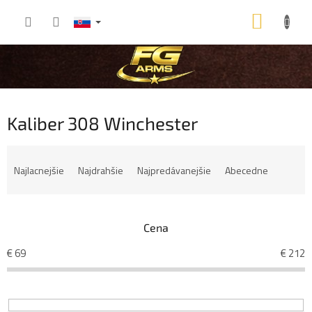
Prejsť
NÁKU
na
obsah
KOŠÍK
Kaliber 308 Winchester
R
a
Najlacnejšie
Najdrahšie
Najpredávanejšie
Abecedne
d
e
n
i
Cena
e
€
69
€
212
p
r
o
d