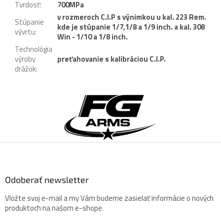
Tvrdosť
:
700MPa
v rozmeroch C.I.P s výnimkou u kal. 223 Rem.
Stúpanie
kde je stúpanie 1/7,1/8 a 1/9 inch. a kal. 308
vývrtu
:
Win - 1/10 a 1/8 inch.
Technológia
výroby
preťahovanie s kalibráciou C.I.P.
drážok
:
Z
á
p
ä
t
i
e
Odoberať newsletter
Vložte svoj e-mail a my Vám budeme zasielať informácie o nových
produktoch na našom e-shope.