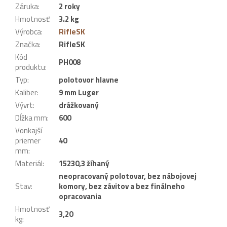
Záruka
:
2 roky
Hmotnosť
:
3.2 kg
Výrobca
:
RifleSK
Značka
:
RifleSK
Kód
PH008
produktu
:
Typ
:
polotovor hlavne
Kaliber
:
9 mm Luger
Vývrt
:
drážkovaný
Dĺžka mm
:
600
Vonkajší
priemer
40
mm
:
Materiál
:
15230,3 žíhaný
neopracovaný polotovar, bez nábojovej
Stav
:
komory, bez závitov a bez finálneho
opracovania
Hmotnosť
3,20
kg
: