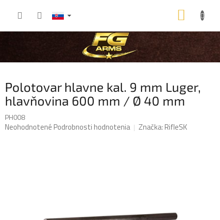
Prejsť
NÁKU
na
obsah
KOŠÍK
Polotovar hlavne kal. 9 mm Luger,
hlavňovina 600 mm / Ø 40 mm
PH008
Priemerné
Neohodnotené
Podrobnosti hodnotenia
Značka:
RifleSK
hodnotenie
produktu
je
0,0
z
5
hviezdičiek.