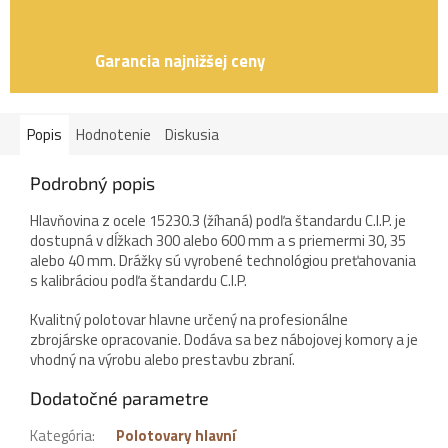
Garancia najnižšej ceny
Popis
Hodnotenie
Diskusia
Podrobný popis
Hlavňovina z ocele 15230.3 (žíhaná) podľa štandardu C.I.P. je
dostupná v dĺžkach 300 alebo 600 mm a s priemermi 30, 35
alebo 40 mm. Drážky sú vyrobené technológiou preťahovania
s kalibráciou podľa štandardu C.I.P.
Kvalitný polotovar hlavne určený na profesionálne
zbrojárske opracovanie. Dodáva sa bez nábojovej komory a je
vhodný na výrobu alebo prestavbu zbraní.
Dodatočné parametre
Kategória
:
Polotovary hlavní