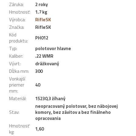
Záruka
:
2 roky
Hmotnosť
:
1.7 kg
Výrobca
:
RifleSK
Značka
:
RifleSK
Kód
PH012
produktu
:
Typ
:
polotovor hlavne
Kaliber
:
.22 WMR
Vývrt
:
drážkovaný
Dĺžka mm
:
300
Vonkajší
priemer
40
mm
:
Materiál
:
15230,3 žíhaný
neopracovaný polotovar, bez nábojovej
Stav
:
komory, bez závitov a bez finálneho
opracovania
Hmotnosť
1,60
kg
: