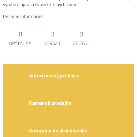
výrobu a úpravu hlavní strelných zbraní.
Detailné informácie
OPÝTAŤ SA
STRÁŽIŤ
ZDIEĽAŤ
Autorizovaný predajca
Kamenná predajňa
Doručenie do druhého dňa