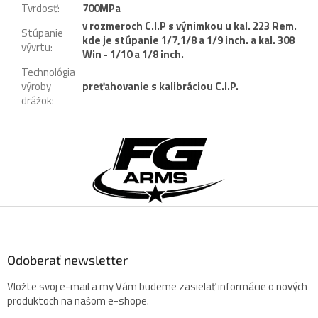
Tvrdosť
:
700MPa
v rozmeroch C.I.P s výnimkou u kal. 223 Rem.
Stúpanie
kde je stúpanie 1/7,1/8 a 1/9 inch. a kal. 308
vývrtu
:
Win - 1/10 a 1/8 inch.
Technológia
výroby
preťahovanie s kalibráciou C.I.P.
drážok
:
Z
á
p
ä
t
i
e
Odoberať newsletter
Vložte svoj e-mail a my Vám budeme zasielať informácie o nových
produktoch na našom e-shope.