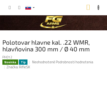
Prejsť
NÁKU
na
obsah
KOŠÍK
Polotovar hlavne kal. .22 WMR,
hlavňovina 300 mm / Ø 40 mm
PH012
Priemerné
Neohodnotené
Podrobnosti hodnotenia
Novinka
Tip
hodnotenie
Značka:
RifleSK
produktu
je
0,0
z
5
hviezdičiek.