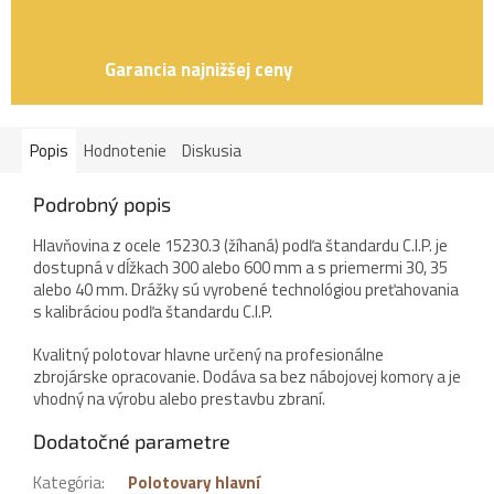
Garancia najnižšej ceny
Popis
Hodnotenie
Diskusia
Podrobný popis
Hlavňovina z ocele 15230.3 (žíhaná) podľa štandardu C.I.P. je
dostupná v dĺžkach 300 alebo 600 mm a s priemermi 30, 35
alebo 40 mm. Drážky sú vyrobené technológiou preťahovania
s kalibráciou podľa štandardu C.I.P.
Kvalitný polotovar hlavne určený na profesionálne
zbrojárske opracovanie. Dodáva sa bez nábojovej komory a je
vhodný na výrobu alebo prestavbu zbraní.
Dodatočné parametre
Kategória
:
Polotovary hlavní