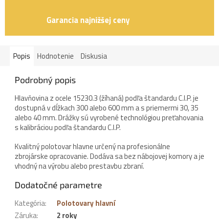
Garancia najnižšej ceny
Popis
Hodnotenie
Diskusia
Podrobný popis
Hlavňovina z ocele 15230.3 (žíhaná) podľa štandardu C.I.P. je
dostupná v dĺžkach 300 alebo 600 mm a s priemermi 30, 35
alebo 40 mm. Drážky sú vyrobené technológiou preťahovania
s kalibráciou podľa štandardu C.I.P.
Kvalitný polotovar hlavne určený na profesionálne
zbrojárske opracovanie. Dodáva sa bez nábojovej komory a je
vhodný na výrobu alebo prestavbu zbraní.
Dodatočné parametre
Kategória
:
Polotovary hlavní
Záruka
:
2 roky