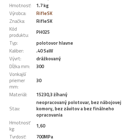
Hmotnosť
:
1.7 kg
Výrobca
:
RifleSK
Značka
:
RifleSK
Kód
PH025
produktu
:
Typ
:
polotovor hlavne
Kaliber
:
.40 SaW
Vývrt
:
drážkovaný
Dĺžka mm
:
300
Vonkajší
priemer
30
mm
:
Materiál
:
15230,3 žíhaný
neopracovaný polotovar, bez nábojovej
Stav
:
komory, bez závitov a bez finálneho
opracovania
Hmotnosť
1,60
kg
:
Tvrdosť
:
700MPa