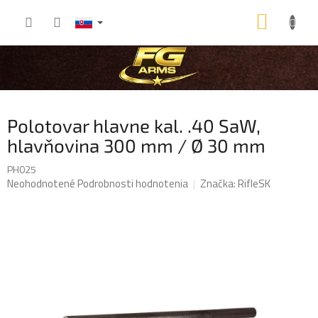
Prejsť
NÁKU
na
obsah
KOŠÍK
Polotovar hlavne kal. .40 SaW,
hlavňovina 300 mm / Ø 30 mm
PH025
Priemerné
Neohodnotené
Podrobnosti hodnotenia
Značka:
RifleSK
hodnotenie
produktu
je
0,0
z
5
hviezdičiek.