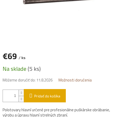
€69
/ ks
Jednotková
Na sklade
(5 ks)
cena:
Môžeme doručiť do:
11.8.2026
Možnosti doručenia
Pridať do košíka
Polotovary hlavní určené pre profesionálne puškárske obrábanie,
výrobu a úpravu hlavní strelných zbraní.