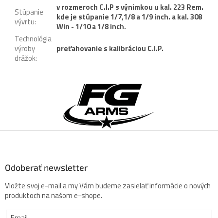
v rozmeroch C.I.P s výnimkou u kal. 223 Rem.
Stúpanie
kde je stúpanie 1/7,1/8 a 1/9 inch. a kal. 308
vývrtu
:
Win - 1/10 a 1/8 inch.
Technológia
výroby
preťahovanie s kalibráciou C.I.P.
drážok
:
Z
á
p
ä
t
i
e
Odoberať newsletter
Vložte svoj e-mail a my Vám budeme zasielať informácie o nových
produktoch na našom e-shope.
Email