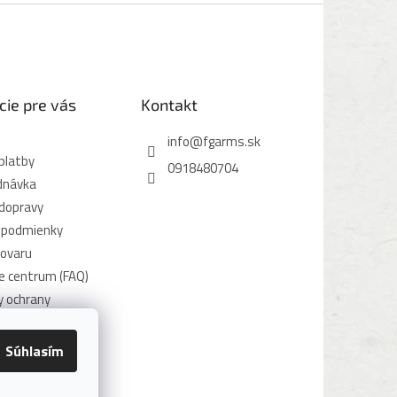
cie pre vás
Kontakt
info
@
fgarms.sk
platby
0918480704
dnávka
dopravy
 podmienky
tovaru
e centrum (FAQ)
 ochrany
údajov
užívania súborov
Súhlasím