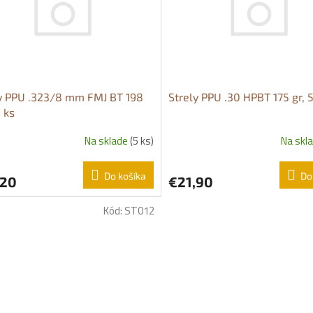
y PPU .323/8 mm FMJ BT 198
Strely PPU .30 HPBT 175 gr, 
0 ks
Na sklade
(5 ks)
Na skl
Do košíka
Do
,20
€21,90
Kód:
ST012