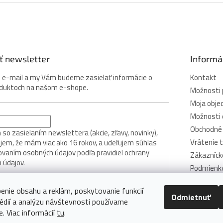
r
v
k
y
v
ý
ť newsletter
Informá
p
i
j e-mail a my Vám budeme zasielať informácie o
Kontakt
s
oduktoch na našom e-shope.
u
Možnosti 
Moja obje
Možnosti 
Obchodné
so zasielaním newslettera (akcie, zľavy, novinky),
Vrátenie 
jem, že mám viac ako 16 rokov, a udeľujem súhlas
ovaním osobných údajov podľa pravidiel ochrany
Zákazníck
 údajov.
Podmienky
osobných 
ÁSIŤ SA
enie obsahu a reklám, poskytovanie funkcií
Zásady po
Odmietnuť
cookie
édií a analýzu návštevnosti používame
e. Viac informácií
tu
.