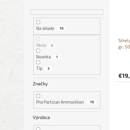
e
r
s
l
o
p
d
r
u
o
Na sklade
k
d
16
t
u
Strel
o
k
Akcia
0
gr, 5
v
t
o
Novinka
1
v
Tip
3
€19
Značky
Prvi Partizan Ammunition
16
Výrobca