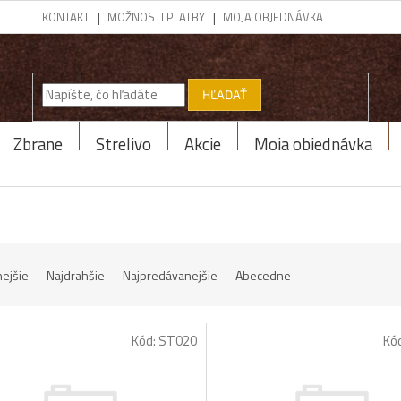
KONTAKT
MOŽNOSTI PLATBY
MOJA OBJEDNÁVKA
HĽADAŤ
Zbrane
Strelivo
Akcie
Moja objednávka
nejšie
Najdrahšie
Najpredávanejšie
Abecedne
Kód:
ST020
Kó