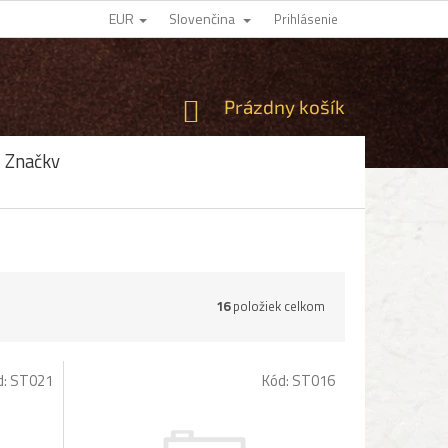
EUR
Slovenčina
Prihlásenie
NÁKUPNÝ
Prázdny košík
KOŠÍK
Značky
16
položiek celkom
d:
ST021
Kód:
ST016