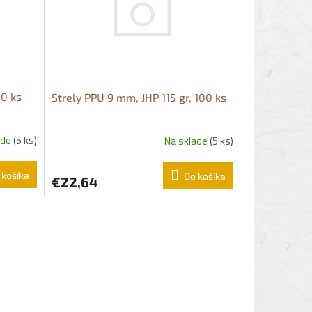
50 ks
Strely PPU 9 mm, JHP 115 gr, 100 ks
ade
(5 ks)
Na sklade
(5 ks)
 košíka
Do košíka
€22,64