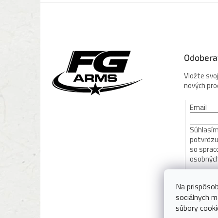
Z
á
p
ä
t
Odobera
i
e
Vložte svo
nových pr
Email
Súhlasím 
potvrdzu
so sprac
osobných
PRIHL
Na prispôsob
sociálnych m
súbory cooki