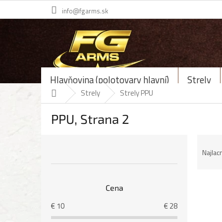
Prejsť
info@fgarms.sk
na
obsah
Hlavňovina (polotovary hlavní)
Strely
Domov
Strely
Strely PPU
PPU
, Strana 2
B
R
o
a
Najlac
č
d
n
e
ý
n
V
Cena
p
i
ý
a
e
p
€
10
€
28
n
p
i