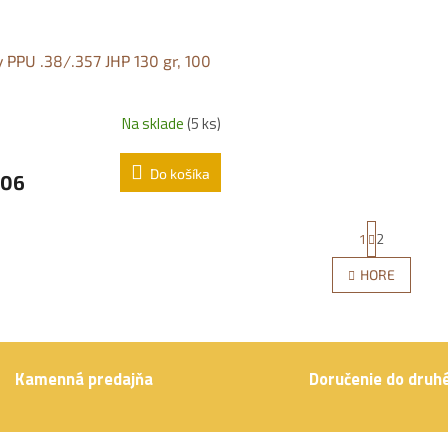
y PPU .38/.357 JHP 130 gr, 100
Na sklade
(5 ks)
Do košíka
,06
S
1
2
t
r
O
HORE
á
v
n
l
k
á
o
d
v
a
a
Kamenná predajňa
Doručenie do druh
c
n
i
i
e
e
p