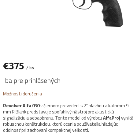
€375
/ ks
Jednotková
Iba pre prihlásených
cena:
Možnosti doručenia
Revolver Alfa 030
v čiernom prevedení s 2" hlavňou a kalibrom 9
mm R Blank predstavuje spoľahlivý nástroj pre akustickú
signalizáciu a sebaobranu. Tento model od výrobcu
AlfaProj
vyniká
robustnou konštrukciou, ktorú ocenia používatelia hľadajúci
odolnosť pri zachovaní kompaktnej veľkosti.