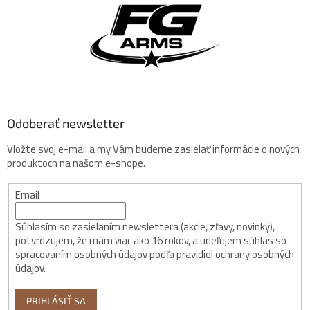
Z
á
p
ä
t
i
e
Odoberať newsletter
Vložte svoj e-mail a my Vám budeme zasielať informácie o nových
produktoch na našom e-shope.
Email
Súhlasím so zasielaním newslettera (akcie, zľavy, novinky),
potvrdzujem, že mám viac ako 16 rokov, a udeľujem súhlas so
spracovaním osobných údajov podľa pravidiel ochrany osobných
údajov.
PRIHLÁSIŤ SA