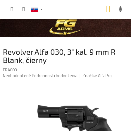
Prejsť
NÁKU
na
obsah
KOŠÍK
Revolver Alfa 030, 3" kal. 9 mm R
Blank, čierny
ERA003
Priemerné
Neohodnotené
Podrobnosti hodnotenia
Značka:
AlfaProj
hodnotenie
produktu
je
0,0
z
5
hviezdičiek.