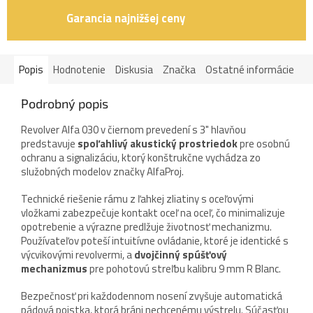
Garancia najnižšej ceny
Popis
Hodnotenie
Diskusia
Značka
Ostatné informácie
Podrobný popis
Revolver Alfa 030 v čiernom prevedení s 3" hlavňou
predstavuje
spoľahlivý akustický prostriedok
pre osobnú
ochranu a signalizáciu, ktorý konštrukčne vychádza zo
služobných modelov značky AlfaProj.
Technické riešenie rámu z ľahkej zliatiny s oceľovými
vložkami zabezpečuje kontakt oceľ na oceľ, čo minimalizuje
opotrebenie a výrazne predlžuje životnosť mechanizmu.
Používateľov poteší intuitívne ovládanie, ktoré je identické s
výcvikovými revolvermi, a
dvojčinný spúšťový
mechanizmus
pre pohotovú streľbu kalibru 9 mm R Blanc.
Bezpečnosť pri každodennom nosení zvyšuje automatická
pádová poistka, ktorá bráni nechcenému výstrelu. Súčasťou