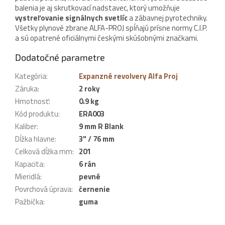
balenia je aj skrutkovací nadstavec, ktorý umožňuje
vystreľovanie signálnych svetlíc
a zábavnej pyrotechniky.
Všetky plynové zbrane ALFA-PROJ spĺňajú prísne normy C.I.P.
a sú opatrené oficiálnymi českými skúšobnými značkami.
Dodatočné parametre
Kategória
:
Expanzné revolvery Alfa Proj
Záruka
:
2 roky
Hmotnosť
:
0.9 kg
Kód produktu
:
ERA003
Kaliber
:
9 mm R Blank
Dĺžka hlavne
:
3" / 76 mm
Celková dĺžka mm
:
201
Kapacita
:
6 rán
Mieridlá
:
pevné
Povrchová úprava
:
černenie
Pažbička
:
guma