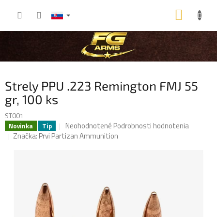
Prejsť
NÁKU
na
obsah
KOŠÍK
Strely PPU .223 Remington FMJ 55
gr, 100 ks
ST001
Priemerné
Neohodnotené
Podrobnosti hodnotenia
Novinka
Tip
hodnotenie
Značka:
Prvi Partizan Ammunition
produktu
je
0,0
z
5
hviezdičiek.