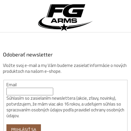
Z
á
p
ä
t
i
e
Odoberať newsletter
Vložte svoj e-mail a my Vám budeme zasielať informácie o nových
produktoch na našom e-shope.
Email
Súhlasím so zasielaním newslettera (akcie, zľavy, novinky),
potvrdzujem, že mám viac ako 16 rokov, a udeľujem súhlas so
spracovaním osobných údajov podľa pravidiel ochrany osobných
údajov.
PRIHLÁSIŤ SA