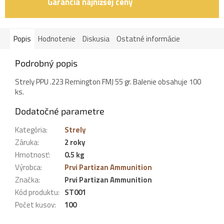
Garancia najnižšej ceny
Popis
Hodnotenie
Diskusia
Ostatné informácie
Podrobný popis
Strely PPU .223 Remington FMJ 55 gr. Balenie obsahuje 100
ks.
Dodatočné parametre
Kategória
:
Strely
Záruka
:
2 roky
Hmotnosť
:
0.5 kg
Výrobca
:
Prvi Partizan Ammunition
Značka
:
Prvi Partizan Ammunition
Kód produktu
:
ST001
Počet kusov
:
100