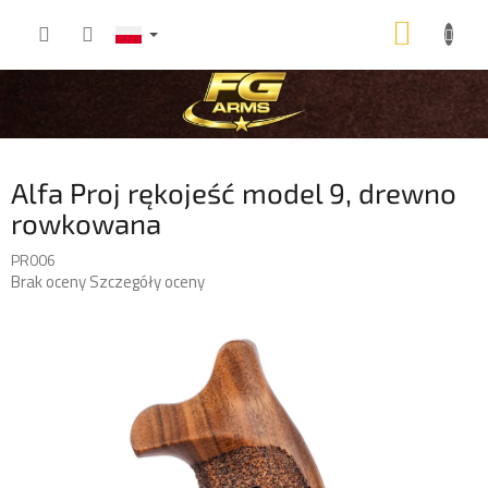
Przejść
KOSZ
do
treści
Alfa Proj rękojeść model 9, drewno
rowkowana
PR006
Średnia
Brak oceny
Szczegóły oceny
ocena
produktu
wynosi
0,0
na
5
gwiazdek.