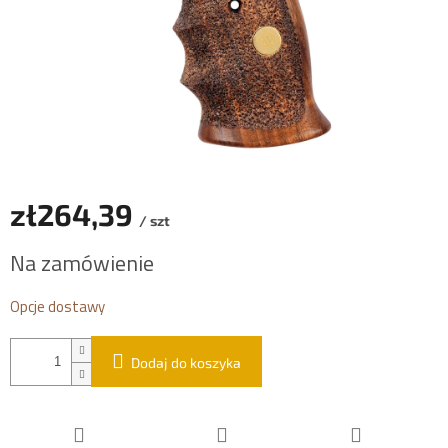
zł264,39
/ szt
Cena
Na zamówienie
jednostkowa:
Opcje dostawy
Dodaj do koszyka