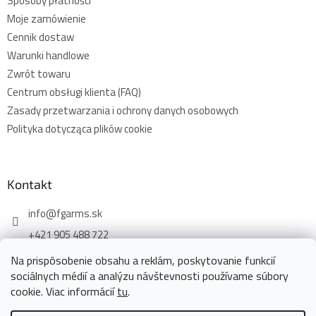
Sposoby płatności
Moje zamówienie
Cennik dostaw
Warunki handlowe
Zwrót towaru
Centrum obsługi klienta (FAQ)
Zasady przetwarzania i ochrony danych osobowych
Polityka dotycząca plików cookie
Kontakt
info
@
fgarms.sk
+421 905 488 722
Na prispôsobenie obsahu a reklám, poskytovanie funkcií
sociálnych médií a analýzu návštevnosti používame súbory
cookie. Viac informácií
tu
.
Opracował Shoptet