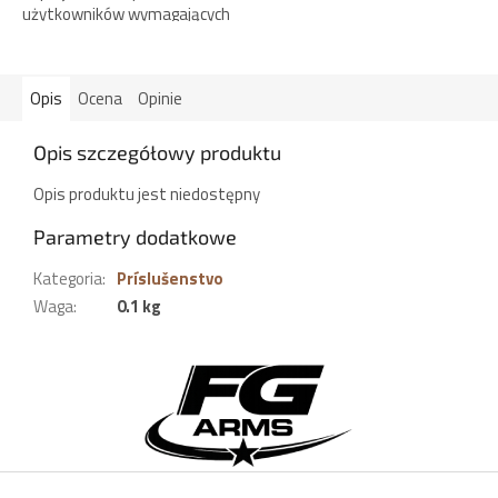
użytkowników wymagających
maksymalnej niezawodności,
wytrzymałości i
bezpieczeństwa w każdej
Opis
Ocena
Opinie
sytuacji. Solidna,...
Opis szczegółowy produktu
Opis produktu jest niedostępny
Parametry dodatkowe
Kategoria
:
Príslušenstvo
Waga
:
0.1 kg
S
t
o
p
k
a