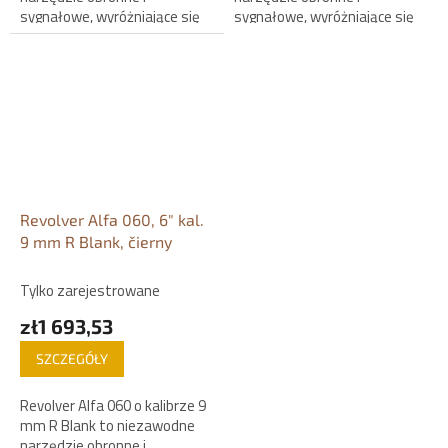
sygnałowe, wyróżniające się
sygnałowe, wyróżniające się
3-calową lufą oraz solidną
4-calową lufą oraz solidną
konstrukcją w kolorze
konstrukcją w kolorze
czarnym. Model marki...
czarnym. Model marki...
Revolver Alfa 060, 6" kal.
9 mm R Blank, čierny
Tylko zarejestrowane
zł1 693,53
SZCZEGÓŁY
Revolver Alfa 060 o kalibrze 9
mm R Blank to niezawodne
narzędzie obronne i