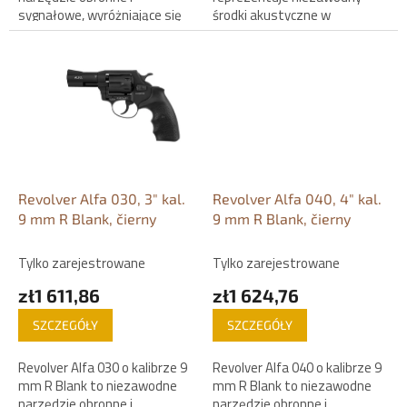
sygnałowe, wyróżniające się
środki akustyczne w
2-calową lufą oraz solidną
wykonaniu czarnym.
konstrukcją w kolorze
czarnym. Model marki...
Revolver Alfa 030, 3" kal.
Revolver Alfa 040, 4" kal.
9 mm R Blank, čierny
9 mm R Blank, čierny
Tylko zarejestrowane
Tylko zarejestrowane
zł1 611,86
zł1 624,76
SZCZEGÓŁY
SZCZEGÓŁY
Revolver Alfa 030 o kalibrze 9
Revolver Alfa 040 o kalibrze 9
mm R Blank to niezawodne
mm R Blank to niezawodne
narzędzie obronne i
narzędzie obronne i