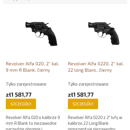
L
i
s
t
a
p
r
o
d
Revolver Alfa 020, 2" kal.
Revolver Alfa 0220, 2" kal.
u
9 mm R Blank, čierny
22 long Blanc, čierny
k
t
Tylko zarejestrowane
Tylko zarejestrowane
ó
zł1 581,77
zł1 581,77
w
SZCZEGÓŁY
SZCZEGÓŁY
Revolver Alfa 020 o kalibrze 9
Revolver Alfa 0220 z 2" lufy w
mm R Blank to niezawodne
kalibrze.22 Long Blank
narzędzie obronne i
reprezentuje niezawodny