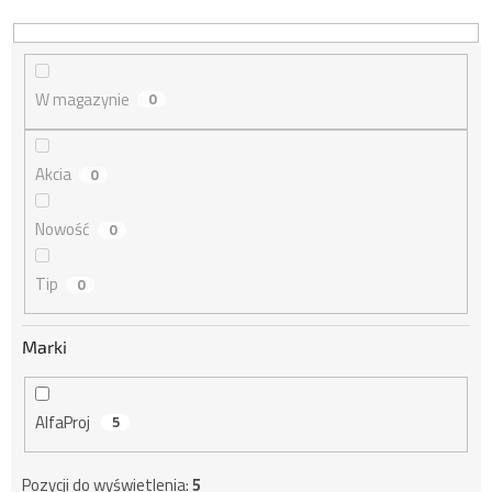
r
o
d
u
W magazynie
0
k
t
ó
Akcia
0
w
Nowość
0
Tip
0
Marki
AlfaProj
5
Pozycji do wyświetlenia:
5