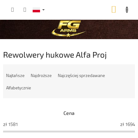
Przejść
KOSZ
do
treści
Rewolwery hukowe Alfa Proj
S
o
Najtańsze
Najdroższe
Najczęściej sprzedawane
r
t
Alfabetycznie
o
w
a
Cena
n
i
zł
1581
zł
1694
e
p