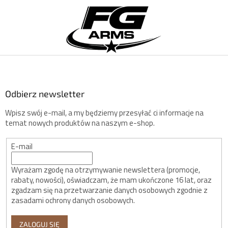
S
t
o
p
k
a
Odbierz newsletter
Wpisz swój e-mail, a my będziemy przesyłać ci informacje na
temat nowych produktów na naszym e-shop.
E-mail
Wyrażam zgodę na otrzymywanie newslettera (promocje,
rabaty, nowości), oświadczam, że mam ukończone 16 lat, oraz
zgadzam się na przetwarzanie danych osobowych zgodnie z
zasadami ochrony danych osobowych.
ZALOGUJ SIĘ