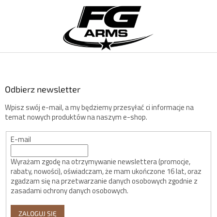
S
t
o
p
k
a
Odbierz newsletter
Wpisz swój e-mail, a my będziemy przesyłać ci informacje na
temat nowych produktów na naszym e-shop.
E-mail
Wyrażam zgodę na otrzymywanie newslettera (promocje,
rabaty, nowości), oświadczam, że mam ukończone 16 lat, oraz
zgadzam się na przetwarzanie danych osobowych zgodnie z
zasadami ochrony danych osobowych.
ZALOGUJ SIĘ