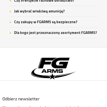
Czy oferujecie fachowe doradztwo?
Jak wybrać właściwą amunicję?
Czy zakupy w FGARMS są bezpieczne?
Dla kogo jest przeznaczony asortyment FGARMS?
S
t
o
p
k
a
Odbierz newsletter