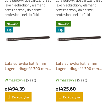
Lufy surówki dostarczany jest
Lufy surówki dostarczany jest
jako nieobrobiony element
jako nieobrobiony element
przeznaczony do dalszej
przeznaczony do dalszej
profesjonalnej obróbki
profesjonalnej obróbki
rusznikarskiej.
rusznikarskiej.
Nowość
Nowość
Tip
Tip
Lufa surówka kal. 9 mm
Lufa surówka kal. 9 mm
Luger – długość 300 mm /
Luger – długość 300 mm /
Ø 40 mm
Ø 35 mm
W magazynie
(5 szt)
W magazynie
(5 szt)
zł494,39
zł425,60
Do koszyka
Do koszyka