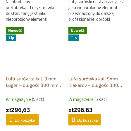
Nieobrobiony
Lufy surówki dostarczany jest
półfabrykat. Lufy surówki
jako nieobrobiony element
dostarczany jest jako
przeznaczony do dalszej
nieobrobiony element
profesjonalnej obróbki
przeznaczony do dalszej
rusznikarskiej.
profesjonalnej obróbki
Nowość
Nowość
rusznikarskiej.
Tip
Tip
Lufa surówka kal. 9 mm
Lufa surówka kal. 9mm
Luger – długość 300 mm /
Makarov – długość 300
Ø 30 mm
mm / Ø 30 mm
W magazynie
(5 szt)
W magazynie
(5 szt)
zł296,63
zł296,63
Do koszyka
Do koszyka