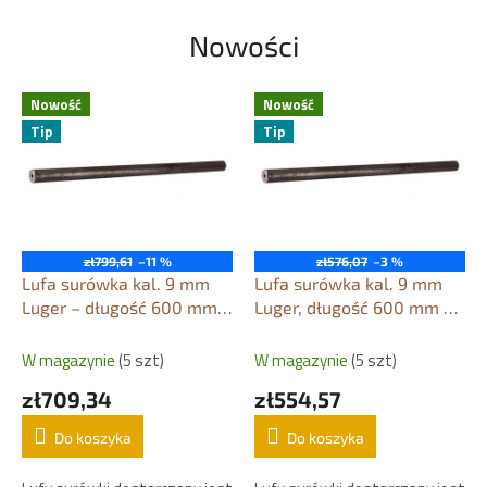
Nowości
Nowość
Nowość
Tip
Tip
zł799,61
–11 %
zł576,07
–3 %
Lufa surówka kal. 9 mm
Lufa surówka kal. 9 mm
Luger – długość 600 mm /
Luger, długość 600 mm /
Ø 35 mm
Ø 30 mm
W magazynie
(5 szt)
W magazynie
(5 szt)
zł709,34
zł554,57
Do koszyka
Do koszyka