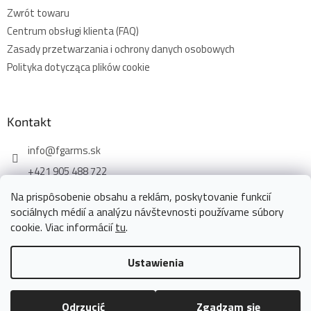
Zwrót towaru
Centrum obsługi klienta (FAQ)
Zasady przetwarzania i ochrony danych osobowych
Polityka dotycząca plików cookie
Kontakt
info
@
fgarms.sk
+421 905 488 722
Na prispôsobenie obsahu a reklám, poskytovanie funkcií
sociálnych médií a analýzu návštevnosti používame súbory
cookie. Viac informácií
tu
.
Opracował Shoptet
Ustawienia
Copyright 2026
www.fgarms.eu
. Wszystkie prawa
Odrzucić
Zgadzam się
zastrzeżone.
Edytuj ustawienia plików cookie