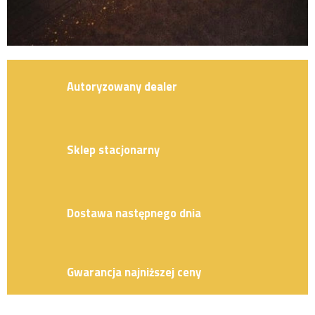
r
i
a
s
Autoryzowany dealer
t
r
z
e
Sklep stacjonarny
l
e
c
Dostawa następnego dnia
k
i
e
Gwarancja najniższej ceny