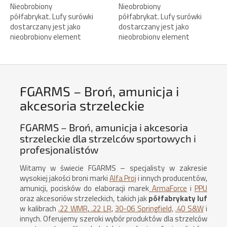
Nieobrobiony
Nieobrobiony
półfabrykat. Lufy surówki
półfabrykat. Lufy surówki
dostarczany jest jako
dostarczany jest jako
nieobrobiony element
nieobrobiony element
przeznaczony do dalszej
przeznaczony do dalszej
profesjonalnej obróbki
profesjonalnej obróbki
rusznikarskiej.
rusznikarskiej.
FGARMS – Broń, amunicja i
akcesoria strzeleckie
FGARMS – Broń, amunicja i akcesoria
strzeleckie dla strzelców sportowych i
profesjonalistów
Witamy w świecie FGARMS – specjalisty w zakresie
wysokiej jakości broni marki
Alfa Proj
i innych producentów,
amunicji, pocisków do elaboracji marek
ArmaForce
i
PPU
oraz akcesoriów strzeleckich, takich jak
półfabrykaty luf
w kalibrach
.22 WMR
,
.22 LR
,
30-06 Springfield,
.40 S&W
i
innych. Oferujemy szeroki wybór produktów dla strzelców