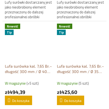
Lufy surówki dostarczany jest
Lufy surówki dostarczany jest
jako nieobrobiony element
jako nieobrobiony element
przeznaczony do dalszej
przeznaczony do dalszej
profesjonalnej obróbki
profesjonalnej obróbki
rusznikarskiej.
rusznikarskiej.
Nowość
Nowość
Tip
Tip
Lufa surówka kal. 7,65 Br.–
Lufa surówka kal. 7,65 Br.–
długość 300 mm / Ø 40
długość 300 mm / Ø 35
mm
mm
W magazynie
(>5 szt)
W magazynie
(5 szt)
zł494,39
zł425,60
Do koszyka
Do koszyka