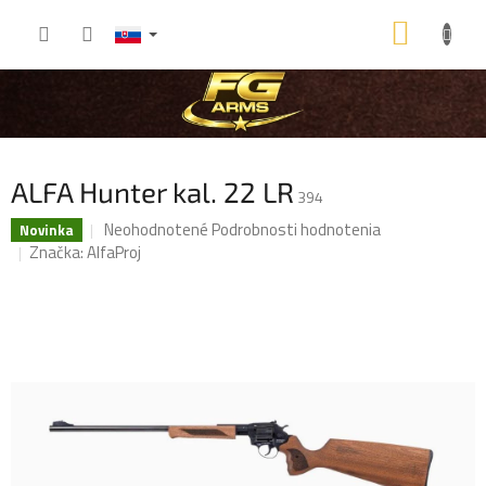
Prejsť
NÁKU
na
obsah
KOŠÍK
ALFA Hunter kal. 22 LR
394
Priemerné
Neohodnotené
Podrobnosti hodnotenia
Novinka
hodnotenie
Značka:
AlfaProj
produktu
je
0,0
z
5
hviezdičiek.