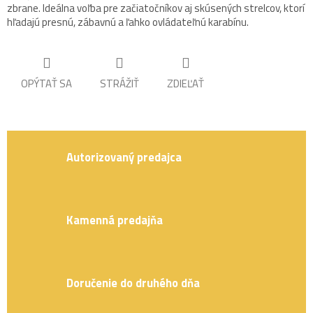
zbrane. Ideálna voľba pre začiatočníkov aj skúsených strelcov, ktorí
hľadajú presnú, zábavnú a ľahko ovládateľnú karabínu.
OPÝTAŤ SA
STRÁŽIŤ
ZDIEĽAŤ
Autorizovaný predajca
Kamenná predajňa
Doručenie do druhého dňa