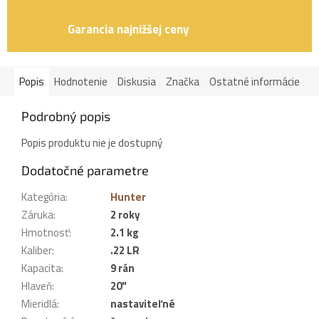
Garancia najnižšej ceny
Popis
Hodnotenie
Diskusia
Značka
Ostatné informácie
Podrobný popis
Popis produktu nie je dostupný
Dodatočné parametre
Kategória
:
Hunter
Záruka
:
2 roky
Hmotnosť
:
2.1 kg
Kaliber
:
.22 LR
Kapacita
:
9 rán
Hlaveň
:
20"
Mieridlá
:
nastaviteľné