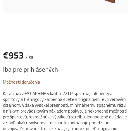
€953
/ ks
Jednotková
Iba pre prihlásených
cena:
Možnosti doručenia
Karabína ALFA CARBINE v kalibri .22 LR spája najobľúbenejší
športový a tréningový kaliber na svete s originálnym revolverovým
dizajnom. Vďaka vysokej presnosti, minimálnemu spätnému rázu
a nízkym prevádzkovým nákladom poskytuje nekonečné možnosti
pre športovú, rekreačnú aj výcvikovú streľbu. Jednoduché ovládanie
a spoľahlivá revolverová mechanika pomáhajú prirodzene
osvojovať správne strelecké návyky a porozumieť fungovaniu