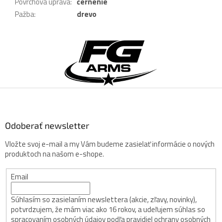
Povrchová úprava
:
černenie
Pažba
:
drevo
Z
á
p
ä
t
i
e
Odoberať newsletter
Vložte svoj e-mail a my Vám budeme zasielať informácie o nových
produktoch na našom e-shope.
Email
Súhlasím so zasielaním newslettera (akcie, zľavy, novinky),
potvrdzujem, že mám viac ako 16 rokov, a udeľujem súhlas so
spracovaním osobných údajov podľa pravidiel ochrany osobných