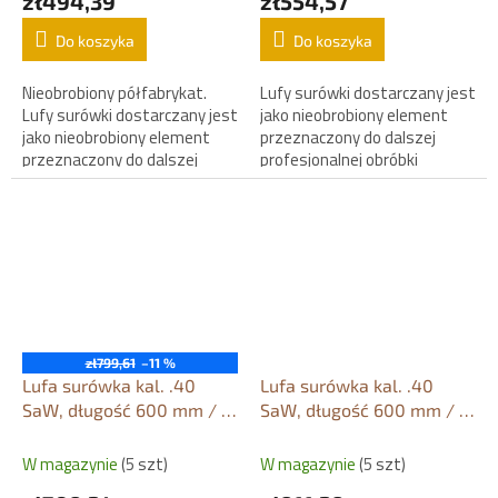
zł494,39
zł554,57
Do koszyka
Do koszyka
Nieobrobiony półfabrykat.
Lufy surówki dostarczany jest
Lufy surówki dostarczany jest
jako nieobrobiony element
jako nieobrobiony element
przeznaczony do dalszej
przeznaczony do dalszej
profesjonalnej obróbki
profesjonalnej obróbki
rusznikarskiej.
rusznikarskiej.
zł799,61
–11 %
Lufa surówka kal. .40
Lufa surówka kal. .40
SaW, długość 600 mm / Ø
SaW, długość 600 mm / Ø
35 mm
40 mm
W magazynie
(5 szt)
W magazynie
(5 szt)