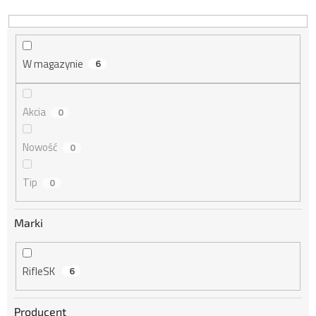
r
o
d
u
W magazynie
6
k
t
ó
Akcia
0
w
Nowość
0
Tip
0
Marki
RifleSK
6
Producent