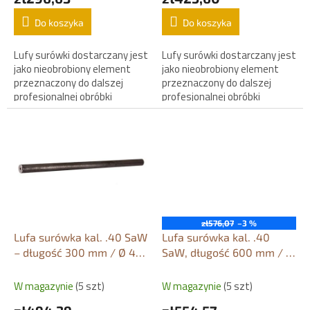
w
Do koszyka
Do koszyka
Lufy surówki dostarczany jest
Lufy surówki dostarczany jest
jako nieobrobiony element
jako nieobrobiony element
przeznaczony do dalszej
przeznaczony do dalszej
profesjonalnej obróbki
profesjonalnej obróbki
rusznikarskiej.
rusznikarskiej.
zł576,07
–3 %
Lufa surówka kal. .40 SaW
Lufa surówka kal. .40
– długość 300 mm / Ø 40
SaW, długość 600 mm / Ø
mm
30 mm
W magazynie
(5 szt)
W magazynie
(5 szt)