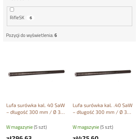
RifleSK
6
Pozycji do wyświetlenia:
6
L
i
s
t
a
p
r
o
d
Lufa surówka kal. 40 SaW
Lufa surówka kal. .40 SaW
u
– długość 300 mm / Ø 30
– długość 300 mm / Ø 35
k
mm
mm
t
W magazynie
(5 szt)
W magazynie
(5 szt)
ó
zł296,63
zł425,60