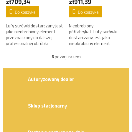
zł709,34
zł911,39
Do koszyka
Do koszyka
Lufy surówki dostarczany jest
Nieobrobiony
jako nieobrobiony element
półfabrykat. Lufy surówki
przeznaczony do dalszej
dostarczany jest jako
profesjonalnej obróbki
nieobrobiony element
rusznikarskiej.
przeznaczony do dalszej
profesjonalnej obróbki
6
pozycji razem
K
rusznikarskiej.
o
n
t
Autoryzowany dealer
r
o
l
k
i
Sklep stacjonarny
l
i
s
t
y