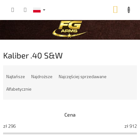
Przejść
KOSZ
do
treści
Kaliber .40 S&W
S
o
Najtańsze
Najdroższe
Najczęściej sprzedawane
r
t
Alfabetycznie
o
w
a
Cena
n
i
zł
296
zł
912
e
p