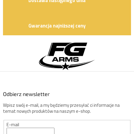
Dostawa następnego dnia
Gwarancja najniższej ceny
S
t
o
p
k
a
Odbierz newsletter
Wpisz swój e-mail, a my będziemy przesyłać ci informacje na
temat nowych produktów na naszym e-shop.
E-mail