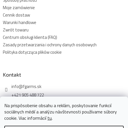
Sposoby płatności
Moje zamówienie
Cennik dostaw
Warunki handlowe
Zwrót towaru
Centrum obsługi klienta (FAQ)
Zasady przetwarzania i ochrony danych osobowych
Polityka dotycząca plików cookie
Kontakt
info
@
fgarms.sk
+421 905 488 722
Na prispôsobenie obsahu a reklám, poskytovanie funkcií
sociálnych médií a analýzu návštevnosti používame súbory
cookie. Viac informácií
tu
.
Opracował Shoptet