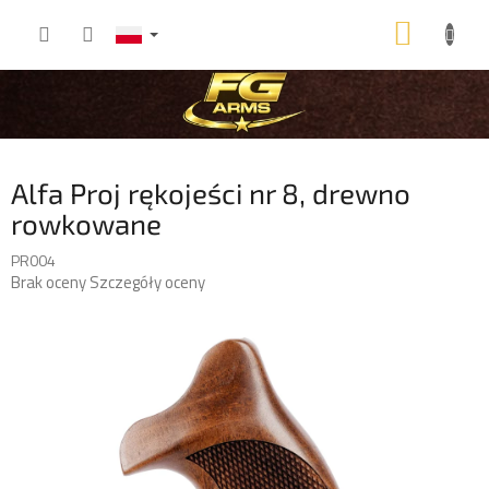
Przejść
KOSZ
do
treści
Alfa Proj rękojeści nr 8, drewno
rowkowane
PR004
Średnia
Brak oceny
Szczegóły oceny
ocena
produktu
wynosi
0,0
na
5
gwiazdek.