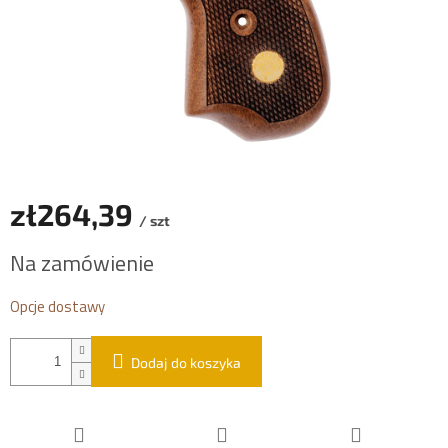
zł264,39
/ szt
Cena
Na zamówienie
jednostkowa:
Opcje dostawy
Dodaj do koszyka