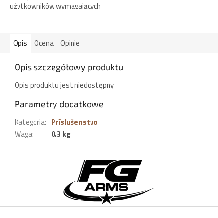
użytkowników wymagających
maksymalnej niezawodności,
wytrzymałości i
bezpieczeństwa w każdej
Opis
Ocena
Opinie
sytuacji. Solidna,...
Opis szczegółowy produktu
Opis produktu jest niedostępny
Parametry dodatkowe
Kategoria
:
Príslušenstvo
Waga
:
0.3 kg
S
t
o
p
k
a