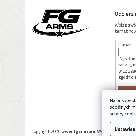
p
k
Odbierz 
a
Wpisz swój
temat now
E-mail
Wyrażam 
rabaty, 
oraz zga
zgodnie 
ZALOG
Na prispôsob
sociálnych m
súbory cooki
Ustawien
Copyright 2026
www.fgarms.eu
. Wszystkie prawa z