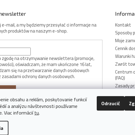
newsletter
Informac
 e-mail, a my będziemy przesyłać ci informacje na
Kontakt
ych produktów na naszym e-shop.
Sposoby p
Moje zam
Cennik do
Warunki h
zgodę na otrzymywanie newslettera (promocje,
Zwrót to
nowości), oświadczam, że mam ukończone 16 lat,
dzam się na przetwarzanie danych osobowych
Centrum o
z zasadami ochrony danych osobowych.
(FAQ)
Zasady pr
UJ SIĘ
ochrony d
enie obsahu a reklám, poskytovanie funkcií
Polityka d
Odrzucić
Zg
cookie
édií a analýzu návštevnosti používame
e. Viac informácií
tu
.
ia
astrzeżone.
Edytuj ustawienia plików cookie