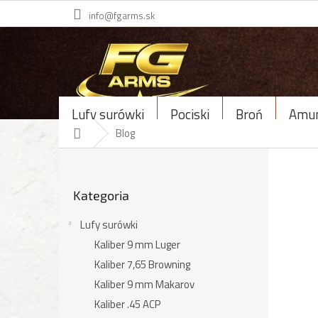
Przejść
info@fgarms.sk
do
treści
Lufy surówki
Pociski
Broń
Amun
Home
Blog
P
a
Pominąć
s
Kategoria
kategorie
e
k
Lufy surówki
b
Kaliber 9 mm Luger
o
c
Kaliber 7,65 Browning
z
Kaliber 9 mm Makarov
n
Kaliber .45 ACP
y