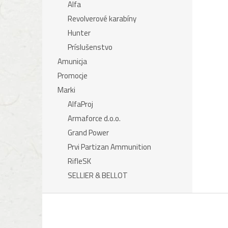
Alfa
Revolverové karabíny
Hunter
Príslušenstvo
Amunicja
Promocje
Marki
AlfaProj
Armaforce d.o.o.
Grand Power
Prvi Partizan Ammunition
RifleSK
SELLIER & BELLOT
S
t
o