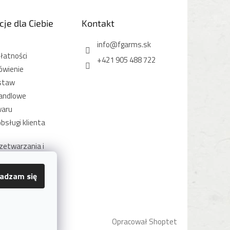
je dla Ciebie
Kontakt
info
@
fgarms.sk
łatności
+421 905 488 722
ówienie
staw
andlowe
waru
bsługi klienta
zetwarzania i
anych osobowych
otycząca plików
adzam się
Opracował Shoptet