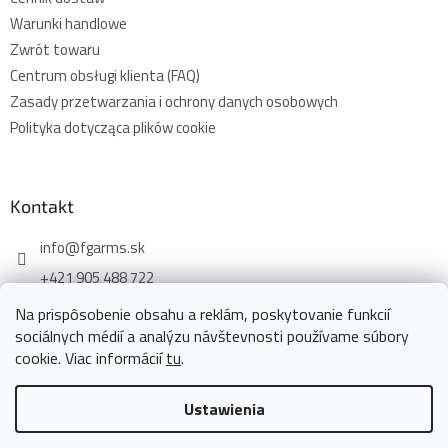
Warunki handlowe
Zwrót towaru
Centrum obsługi klienta (FAQ)
Zasady przetwarzania i ochrony danych osobowych
Polityka dotycząca plików cookie
Kontakt
info
@
fgarms.sk
+421 905 488 722
Na prispôsobenie obsahu a reklám, poskytovanie funkcií
sociálnych médií a analýzu návštevnosti používame súbory
cookie. Viac informácií
tu
.
Opracował Shoptet
Ustawienia