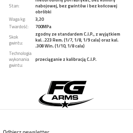
Stan
:
nabojowej, bez gwintów i bez końcowej
obróbki
Waga kg
:
3,20
Twardość
:
700MPa
zgodny ze standardem C.I.P., z wyjątkiem
Skok
kal. .223 Rem. (1/7, 1/8, 1/9 cala) oraz kal.
gwintu
:
.308 Win. (1/10, 1/8 cala)
Technologia
wykonania
przeciąganie z kalibracją C.I.P.
gwintu
:
S
t
o
p
k
a
Odbierz newsletter