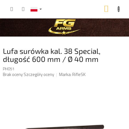
Przejść
KOSZ
do
treści
Lufa surówka kal. 38 Special,
długość 600 mm / Ø 40 mm
PH051
Średnia
Brak oceny
Szczegóły oceny
Marka:
RifleSK
ocena
produktu
wynosi
0,0
na
5
gwiazdek.