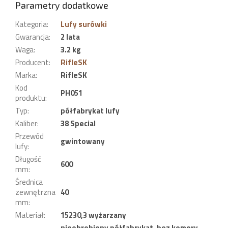
Parametry dodatkowe
Kategoria
:
Lufy surówki
Gwarancja
:
2 lata
Waga
:
3.2 kg
Producent
:
RifleSK
Marka
:
RifleSK
Kod
PH051
produktu
:
Typ
:
półfabrykat lufy
Kaliber
:
38 Special
Przewód
gwintowany
lufy
:
Długość
600
mm
:
Średnica
zewnętrzna
40
mm
:
Materiał
:
15230,3 wyżarzany
nieobrobiony półfabrykat, bez komory