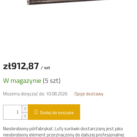
zł912,87
/ szt
Cena
W magazynie
(5 szt)
jednostkowa:
Możemy doręczyć do:
10.08.2026
Opcje dostawy
Dodaj do koszyka
Nieobrobiony półfabrykat. Lufy surówki dostarczany jest jako
nieobrobiony element przeznaczony do dalszej profesjonalnej