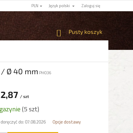
PLN
Język polski
Zaloguj się
KOSZYK
Pusty koszyk
m / Ø 40 mm
PH036
12,87
/ szt
gazynie
(5 szt)
kowa:
doręczyć do:
07.08.2026
Opcje dostawy