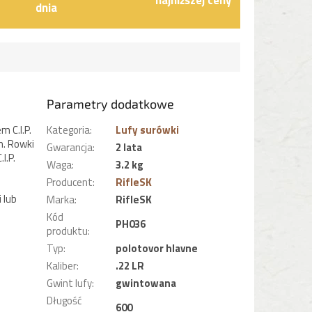
dnia
Parametry dodatkowe
 C.I.P.
Kategoria
:
Lufy surówki
m. Rowki
Gwarancja
:
2 lata
I.P.
Waga
:
3.2 kg
Producent
:
RifleSK
 lub
Marka
:
RifleSK
Kód
PH036
produktu
:
Typ
:
polotovor hlavne
Kaliber
:
.22 LR
Gwint lufy
:
gwintowana
Długość
600