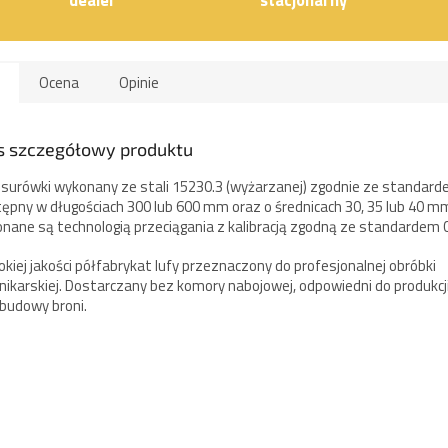
Ocena
Opinie
s szczegółowy produktu
 surówki wykonany ze stali 15230.3 (wyżarzanej) zgodnie ze standardem
ępny w długościach 300 lub 600 mm oraz o średnicach 30, 35 lub 40 m
nane są technologią przeciągania z kalibracją zgodną ze standardem C.
kiej jakości półfabrykat lufy przeznaczony do profesjonalnej obróbki
nikarskiej. Dostarczany bez komory nabojowej, odpowiedni do produkcji
budowy broni.