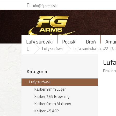
Przejść
info@fgarms.sk
do
treści
Lufy surówki
Pociski
Broń
Amun
Home
Lufy surówki
Lufa surówka kal. .22 LR
P
Luf
a
Pominąć
s
Średnia
Brak oc
Kategoria
kategorie
e
ocena
k
produk
Lufy surówki
b
wynosi
Kaliber 9 mm Luger
o
0,0
c
Kaliber 7,65 Browning
na
5
z
Kaliber 9 mm Makarov
gwiazde
n
Kaliber .45 ACP
y