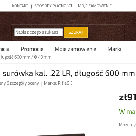
KONTAKT
SPOSOBY PŁATNOŚCI
MOJE ZAMÓWIENIE
SZUKAJ
icja
Promocje
Moje zamówienie
Marki
, długość 600 mm / Ø 40 mm
a surówka kal. .22 LR, długość 600 m
eny
Szczegóły oceny
Marka:
RifleSK
zł9
tu
Cena
W ma
jednost
Możemy 
k.