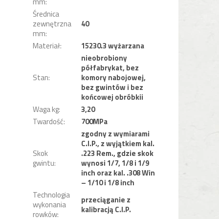
mm
:
Średnica
zewnętrzna
40
mm
:
Materiał
:
15230.3 wyżarzana
nieobrobiony
półfabrykat, bez
Stan
:
komory nabojowej,
bez gwintów i bez
końcowej obróbkii
Waga kg
:
3,20
Twardość
:
700MPa
zgodny z wymiarami
C.I.P., z wyjątkiem kal.
Skok
.223 Rem., gdzie skok
gwintu
:
wynosi 1/7, 1/8 i 1/9
inch oraz kal. .308 Win
– 1/10 i 1/8 inch
Technologia
przeciąganie z
wykonania
kalibracją C.I.P.
rowków
: