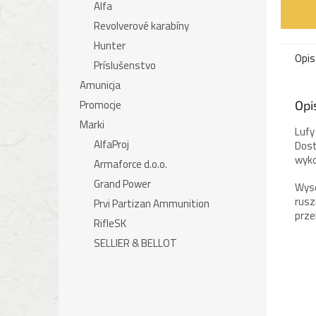
Alfa
Revolverové karabíny
Hunter
Opis
Príslušenstvo
Amunicja
Promocje
Opi
Marki
Lufy
AlfaProj
Dost
wyko
Armaforce d.o.o.
Grand Power
Wyso
rusz
Prvi Partizan Ammunition
prze
RifleSK
SELLIER & BELLOT