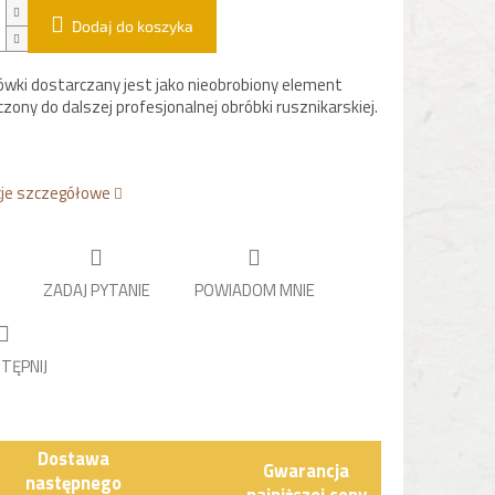
Dodaj do koszyka
ówki dostarczany jest jako nieobrobiony element
zony do dalszej profesjonalnej obróbki rusznikarskiej.
cje szczegółowe
ZADAJ PYTANIE
POWIADOM MNIE
TĘPNIJ
Dostawa
Gwarancja
następnego
najniższej ceny