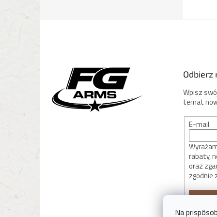
S
t
o
p
k
Odbierz 
a
Wpisz swój
temat now
E-mail
Wyrażam 
rabaty, 
oraz zga
zgodnie 
ZALOG
Na prispôsob