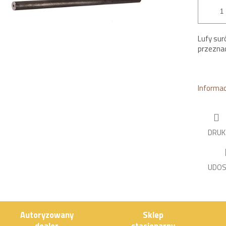
Lufy sur
przeznac
Informa
DRUK
UDOS
Autoryzowany
Sklep
dealer
stacjonarny