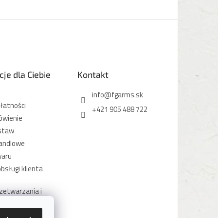
je dla Ciebie
Kontakt
info
@
fgarms.sk
łatności
+421 905 488 722
ówienie
staw
andlowe
waru
bsługi klienta
zetwarzania i
anych osobowych
otycząca plików