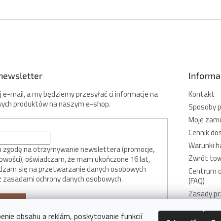
newsletter
Informac
 e-mail, a my będziemy przesyłać ci informacje na
Kontakt
ych produktów na naszym e-shop.
Sposoby p
Moje zam
Cennik do
Warunki h
zgodę na otrzymywanie newslettera (promocje,
Zwrót to
nowości), oświadczam, że mam ukończone 16 lat,
dzam się na przetwarzanie danych osobowych
Centrum o
z zasadami ochrony danych osobowych.
(FAQ)
Zasady pr
UJ SIĘ
ochrony d
enie obsahu a reklám, poskytovanie funkcií
Polityka d