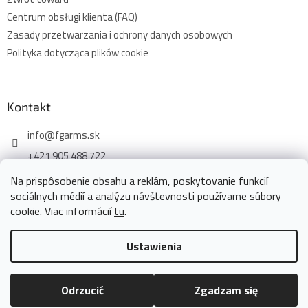
Centrum obsługi klienta (FAQ)
Zasady przetwarzania i ochrony danych osobowych
Polityka dotycząca plików cookie
Kontakt
info
@
fgarms.sk
+421 905 488 722
Na prispôsobenie obsahu a reklám, poskytovanie funkcií
sociálnych médií a analýzu návštevnosti používame súbory
cookie. Viac informácií
tu
.
Opracował Shoptet
Ustawienia
Copyright 2026
www.fgarms.eu
. Wszystkie prawa
Odrzucić
Zgadzam się
zastrzeżone.
Edytuj ustawienia plików cookie