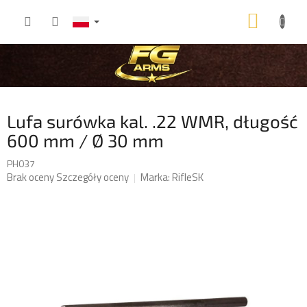
Przejść
KOSZ
do
treści
Lufa surówka kal. .22 WMR, długość
600 mm / Ø 30 mm
PH037
Średnia
Brak oceny
Szczegóły oceny
Marka:
RifleSK
ocena
produktu
wynosi
0,0
na
5
gwiazdek.