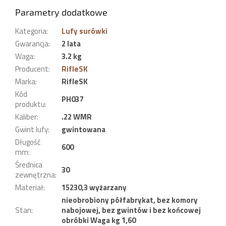
Parametry dodatkowe
Kategoria
:
Lufy surówki
Gwarancja
:
2 lata
Waga
:
3.2 kg
Producent
:
RifleSK
Marka
:
RifleSK
Kód
PH037
produktu
:
Kaliber
:
.22 WMR
Gwint lufy
:
gwintowana
Długość
600
mm
:
Średnica
30
zewnętrzna
:
Materiał
:
15230,3 wyżarzany
nieobrobiony półfabrykat, bez komory
Stan
:
nabojowej, bez gwintów i bez końcowej
obróbki Waga kg 1,60