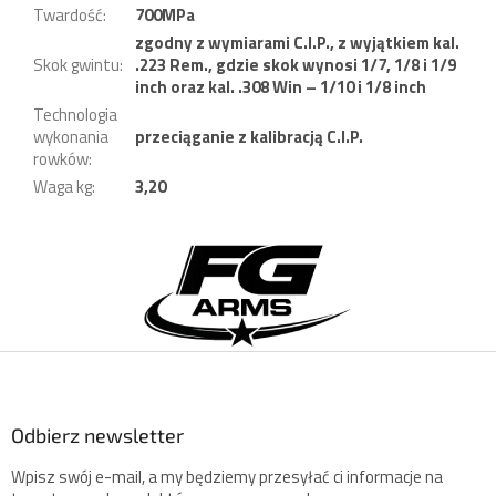
Twardość
:
700MPa
zgodny z wymiarami C.I.P., z wyjątkiem kal.
Skok gwintu
:
.223 Rem., gdzie skok wynosi 1/7, 1/8 i 1/9
inch oraz kal. .308 Win – 1/10 i 1/8 inch
Technologia
wykonania
przeciąganie z kalibracją C.I.P.
rowków
:
Waga kg
:
3,20
S
t
o
p
k
a
Odbierz newsletter
Wpisz swój e-mail, a my będziemy przesyłać ci informacje na