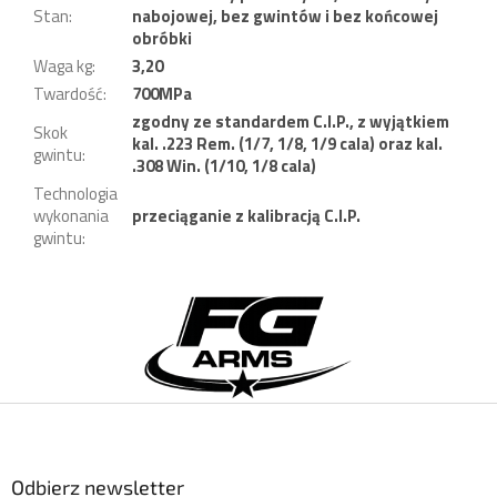
Stan
:
nabojowej, bez gwintów i bez końcowej
obróbki
Waga kg
:
3,20
Twardość
:
700MPa
zgodny ze standardem C.I.P., z wyjątkiem
Skok
kal. .223 Rem. (1/7, 1/8, 1/9 cala) oraz kal.
gwintu
:
.308 Win. (1/10, 1/8 cala)
Technologia
wykonania
przeciąganie z kalibracją C.I.P.
gwintu
:
S
t
o
p
k
a
Odbierz newsletter