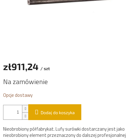
zł911,24
/ szt
Cena
Na zamówienie
jednostkowa:
Opcje dostawy
Dodaj do koszyka
Nieobrobiony półfabrykat. Lufy surówki dostarczany jest jako
nieobrobiony element przeznaczony do dalszej profesjonalnej