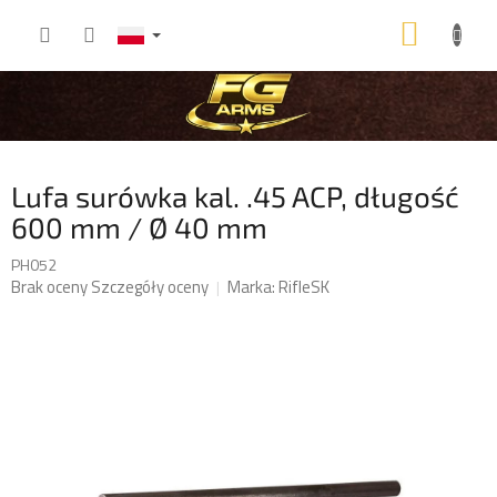
Przejść
KOSZ
do
treści
Lufa surówka kal. .45 ACP, długość
600 mm / Ø 40 mm
PH052
Średnia
Brak oceny
Szczegóły oceny
Marka:
RifleSK
ocena
produktu
wynosi
0,0
na
5
gwiazdek.