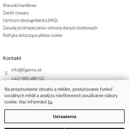
Warunki handlowe
Zwrót towaru
Centrum obsługi klienta (FAQ)
Zasady przetwarzania i ochrony danych osobowych
Polityka dotycząca plików cookie
Kontakt
info
@
fgarms.sk
+421 905 488 722
Na prispôsobenie obsahu a reklám, poskytovanie funkcií
sociálnych médií a analýzu návštevnosti používame súbory
cookie. Viac informácií
tu
.
Opracował Shoptet
Ustawienia