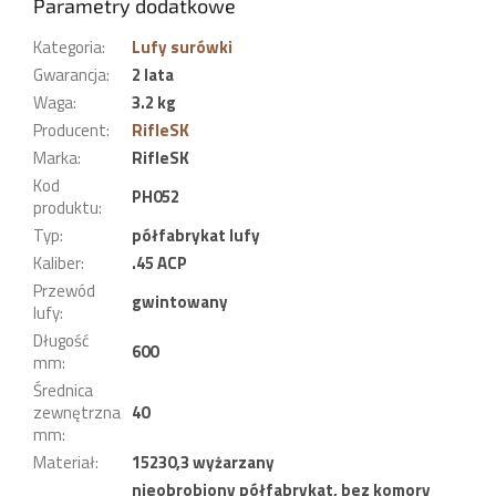
Parametry dodatkowe
Kategoria
:
Lufy surówki
Gwarancja
:
2 lata
Waga
:
3.2 kg
Producent
:
RifleSK
Marka
:
RifleSK
Kod
PH052
produktu
:
Typ
:
półfabrykat lufy
Kaliber
:
.45 ACP
Przewód
gwintowany
lufy
:
Długość
600
mm
:
Średnica
zewnętrzna
40
mm
:
Materiał
:
15230,3 wyżarzany
nieobrobiony półfabrykat, bez komory