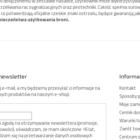
ki dołączonemu w zestawie nasadce, użytkownik może wykorzystywa
rzeliwania rac sygnalizacyjnych oraz pirotechniki. Całość spełnia sur
P., co potwierdzają oficjalne czeskie znaki ostrzału, będące gwarancją jak
pieczeństwa użytkowania broni.
newsletter
Informac
 e-mail, a my będziemy przesyłać ci informacje na
Kontakt
ych produktów na naszym e-shop.
Sposoby p
Moje zam
Cennik do
Warunki h
zgodę na otrzymywanie newslettera (promocje,
Zwrót to
nowości), oświadczam, że mam ukończone 16 lat,
dzam się na przetwarzanie danych osobowych
Centrum o