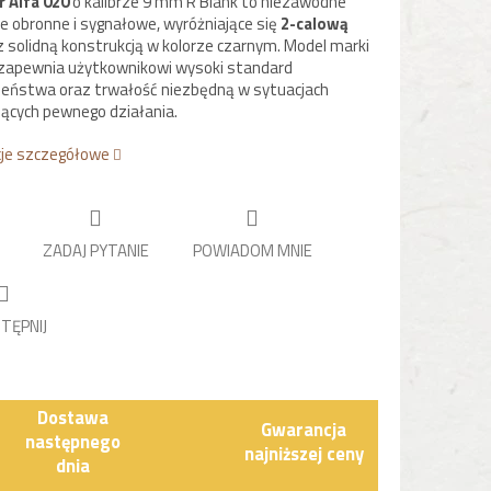
 Alfa 020
o kalibrze 9 mm R Blank to niezawodne
e obronne i sygnałowe, wyróżniające się
2-calową
 solidną konstrukcją w kolorze czarnym. Model marki
 zapewnia użytkownikowi wysoki standard
eństwa oraz trwałość niezbędną w sytuacjach
cych pewnego działania.
cje szczegółowe
ZADAJ PYTANIE
POWIADOM MNIE
TĘPNIJ
Dostawa
Gwarancja
następnego
najniższej ceny
dnia