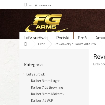
Przejść
info@fgarms.sk
do
treści
Lufy surówki
Pociski
Broń
Amun
Home
Broń
Rewolwery hukowe Alfa Proj
P
Revo
a
Pominąć
s
Średnia
Brak oc
Kategoria
kategorie
e
ocena
k
produk
Lufy surówki
b
wynosi
Kaliber 9 mm Luger
o
0,0
c
Kaliber 7,65 Browning
na
5
z
Kaliber 9 mm Makarov
gwiazde
n
Kaliber .45 ACP
y