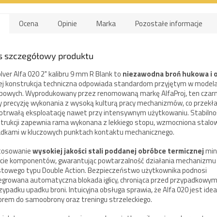
Ocena
Opinie
Marka
Pozostałe informacje
s szczegółowy produktu
lver Alfa 020 2" kalibru 9 mm R Blank to
niezawodna broń hukowa i 
ej konstrukcja techniczna odpowiada standardom przyjętym w model
bowych. Wyprodukowany przez renomowaną markę AlfaProj, ten czar
y precyzję wykonania z wysoką kulturą pracy mechanizmów, co przekła
otrwałą eksploatację nawet przy intensywnym użytkowaniu. Stabilno
trukcji zapewnia rama wykonana z lekkiego stopu, wzmocniona stalo
dkami w kluczowych punktach kontaktu mechanicznego.
tosowanie
wysokiej jakości stali poddanej obróbce termicznej
min
cie komponentów, gwarantując powtarzalność działania mechanizmu
towego typu Double Action. Bezpieczeństwo użytkownika podnosi
egrowana automatyczna blokada iglicy, chroniąca przed przypadkowy
zypadku upadku broni. Intuicyjna obsługa sprawia, że Alfa 020 jest ide
rem do samoobrony oraz treningu strzeleckiego.