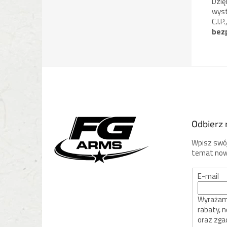
Dzię
wyst
C.I.
bez
S
t
o
p
k
Odbierz 
a
Wpisz swój
temat now
E-mail
Wyrażam 
rabaty, 
oraz zga