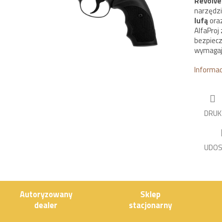
Revolver
narzędzi
lufą
oraz
AlfaProj
bezpiecz
wymagają
Informa
DRUK
UDOS
Autoryzowany
Sklep
dealer
stacjonarny