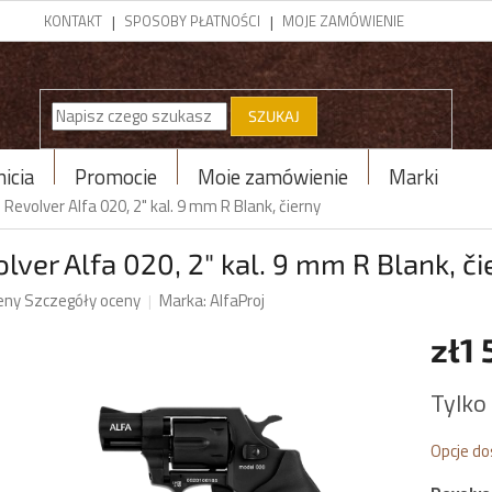
KONTAKT
SPOSOBY PŁATNOŚCI
MOJE ZAMÓWIENIE
SZUKAJ
icja
Promocje
Moje zamówienie
Marki
Revolver Alfa 020, 2" kal. 9 mm R Blank, čierny
lver Alfa 020, 2" kal. 9 mm R Blank, či
eny
Szczegóły oceny
Marka:
AlfaProj
zł1
tu
Cena
Tylko
jednost
Opcje d
k.