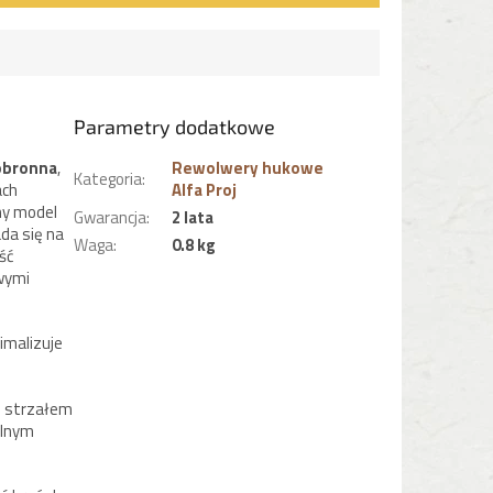
Parametry dodatkowe
obronna
,
Rewolwery hukowe
Kategoria
:
ach
Alfa Proj
ny model
Gwarancja
:
2 lata
da się na
Waga
:
0.8 kg
ść
wymi
imalizuje
m strzałem
alnym