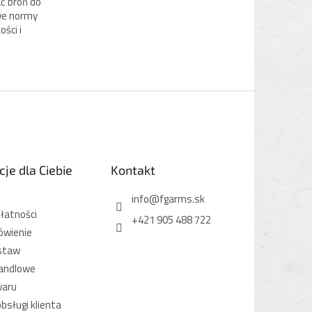
ć broń do
owe normy
ości i
je dla Ciebie
Kontakt
info
@
fgarms.sk
łatności
+421 905 488 722
ówienie
staw
andlowe
waru
bsługi klienta