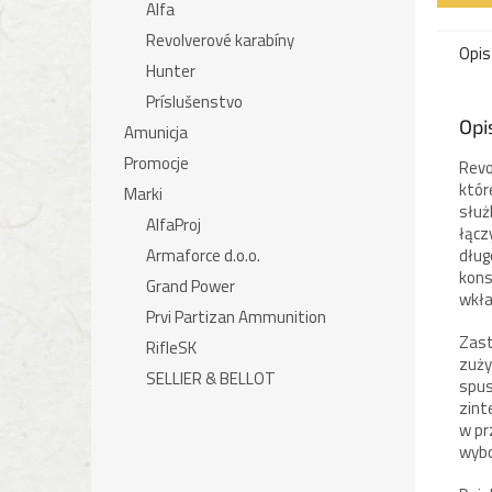
Alfa
Revolverové karabíny
Opis
Hunter
Príslušenstvo
Opi
Amunicja
Promocje
Revo
któr
Marki
służ
AlfaProj
łącz
Armaforce d.o.o.
dług
kons
Grand Power
wkła
Prvi Partizan Ammunition
Zas
RifleSK
zuży
SELLIER & BELLOT
spus
zint
w pr
wybo