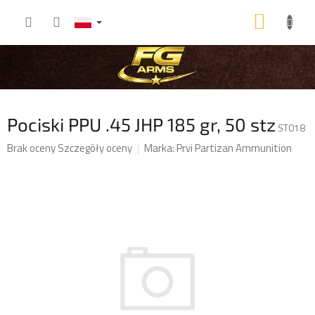
Przejść
KOSZ
do
treści
Pociski PPU .45 JHP 185 gr, 50 stz
ST018
Średnia
Brak oceny
Szczegóły oceny
Marka:
Prvi Partizan Ammunition
ocena
produktu
wynosi
0,0
na
5
gwiazdek.