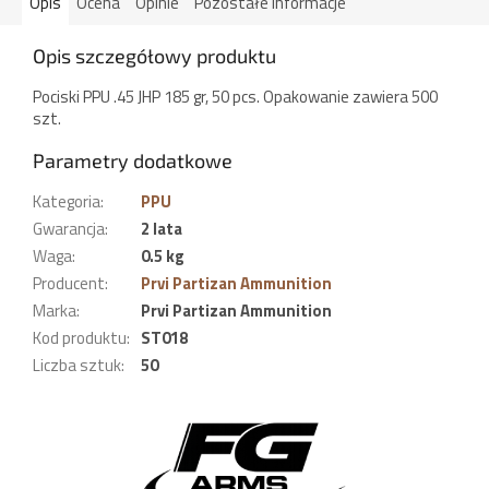
Opis
Ocena
Opinie
Pozostałe informacje
Opis szczegółowy produktu
Pociski PPU .45 JHP 185 gr, 50 pcs. Opakowanie zawiera 500
szt.
Parametry dodatkowe
Kategoria
:
PPU
Gwarancja
:
2 lata
Waga
:
0.5 kg
Producent
:
Prvi Partizan Ammunition
Marka
:
Prvi Partizan Ammunition
Kod produktu
:
ST018
Liczba sztuk
:
50
S
t
o