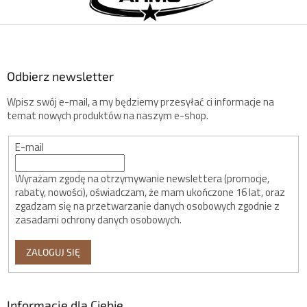
p
k
a
Odbierz newsletter
Wpisz swój e-mail, a my będziemy przesyłać ci informacje na
temat nowych produktów na naszym e-shop.
E-mail
Wyrażam zgodę na otrzymywanie newslettera (promocje,
rabaty, nowości), oświadczam, że mam ukończone 16 lat, oraz
zgadzam się na przetwarzanie danych osobowych zgodnie z
zasadami ochrony danych osobowych.
ZALOGUJ SIĘ
Informacje dla Ciebie