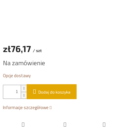
zł76,17
/ szt
Cena
Na zamówienie
jednostkowa:
Opcje dostawy
Dodaj do koszyka
Informacje szczegółowe